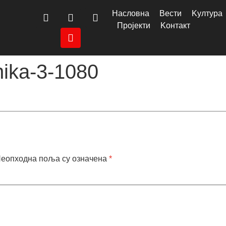
Насловна
Вести
Kултура
Пројекти
Kонтакт
nika-3-1080
еопходна поља су означена
*