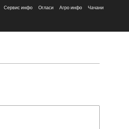
Сервис инфо
Огласи
Агро инфо
Чачани