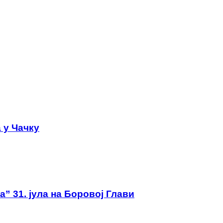
а у Чачку
” 31. јула на Боровој Глави