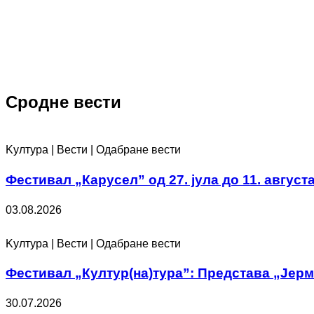
Сродне вести
Kултура | Вести | Одабране вести
Фестивал „Карусел” од 27. јула до 11. август
03.08.2026
Kултура | Вести | Одабране вести
Фестивал „Култур(на)тура”: Представа „Јерма
30.07.2026