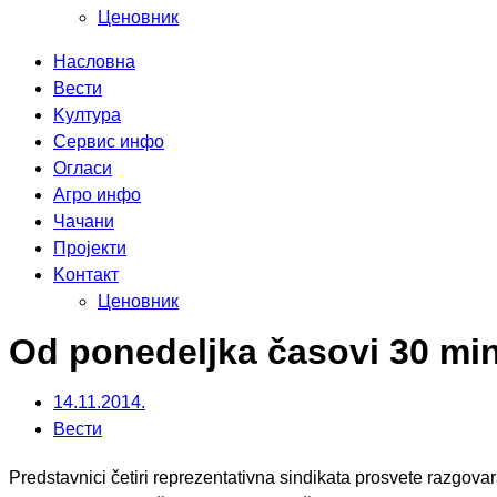
Ценовник
Насловна
Вести
Kултура
Сервис инфо
Огласи
Агро инфо
Чачани
Пројекти
Kонтакт
Ценовник
Od ponedeljka časovi 30 mi
14.11.2014.
Вести
Predstavnici četiri reprezentativna sindikata prosvete razgov