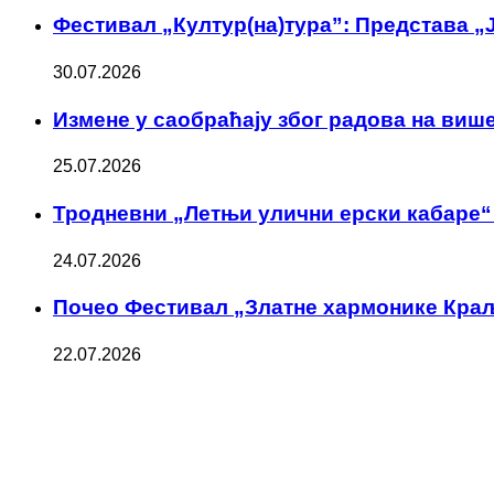
Фестивал „Култур(на)тура”: Представа „Ј
30.07.2026
Измене у саобраћају због радова на више
25.07.2026
Тродневни „Летњи улични ерски кабаре“ 
24.07.2026
Почео Фестивал „Златне хармонике Кра
22.07.2026