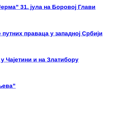
ерма” 31. јула на Боровој Глави
 путних праваца у западној Србији
у Чајетини и на Златибору
љева”