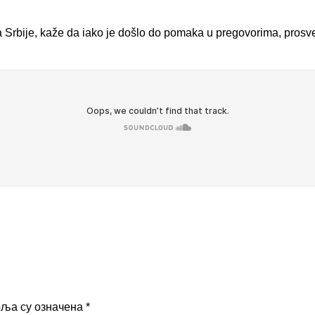
 Srbije, kaže da iako je došlo do pomaka u pregovorima, prosvet
оља су означена
*