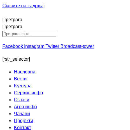
Скочите на садржај
Претрага
Претрага
Facebook
Instagram
Twitter
Broadcast-tower
[rstr_selector]
Насловна
Вести
Kултура
Сервис инфо
Огласи
Агро инфо
Чачани
Пројекти
Kонтакт