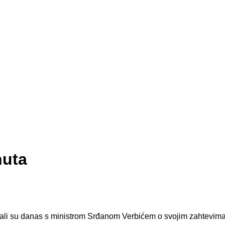
nuta
arali su danas s ministrom Srđanom Verbićem o svojim zahtevima,