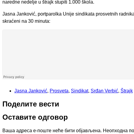
naredne nedelje u štrajk stupiti 1.000 škola.
Jasna Janković, portparolka Unije sindikata prosvetnih radnika
skraćeni na 30 minuta:
Jasna Janković
,
Prosveta
,
Sindikat
,
Srđan Verbić
,
Štrajk
Поделите вести
Оставите одговор
Ваша адреса е-поште неће бити објављена.
Неопходна п