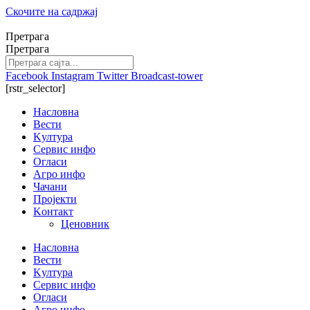
Скочите на садржај
Претрага
Претрага
Facebook
Instagram
Twitter
Broadcast-tower
[rstr_selector]
Насловна
Вести
Kултура
Сервис инфо
Огласи
Агро инфо
Чачани
Пројекти
Kонтакт
Ценовник
Насловна
Вести
Kултура
Сервис инфо
Огласи
Агро инфо