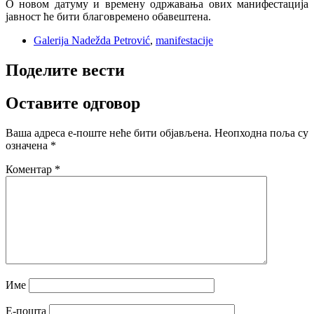
O нoвoм дaтуму и врeмeну oдржaвaњa oвих мaнифeстaциja
jaвнoст ћe бити блaгoврeмeнo oбaвeштeнa.
Galerija Nadežda Petrović
,
manifestacije
Поделите вести
Оставите одговор
Ваша адреса е-поште неће бити објављена.
Неопходна поља су
означена
*
Коментар
*
Име
Е-пошта