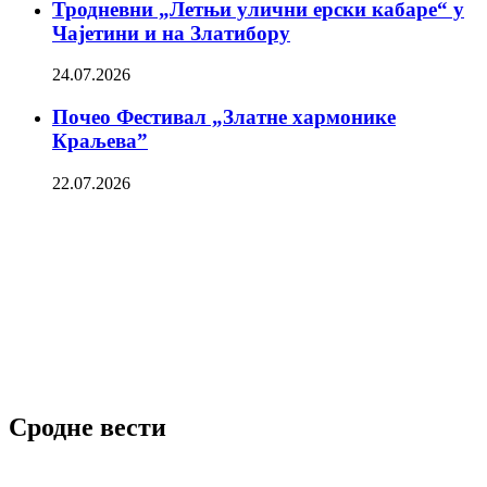
Тродневни „Летњи улични ерски кабаре“ у
Чајетини и на Златибору
24.07.2026
Почео Фестивал „Златне хармонике
Краљева”
22.07.2026
Сродне вести