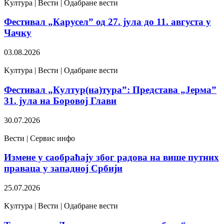
Kултура | Вести | Одабране вести
Фестивал „Карусел” од 27. јула до 11. августа у
Чачку
03.08.2026
Kултура | Вести | Одабране вести
Фестивал „Култур(на)тура”: Представа „Јерма”
31. јула на Боровој Глави
30.07.2026
Вести | Сервис инфо
Измене у саобраћају због радова на више путних
праваца у западној Србији
25.07.2026
Kултура | Вести | Одабране вести