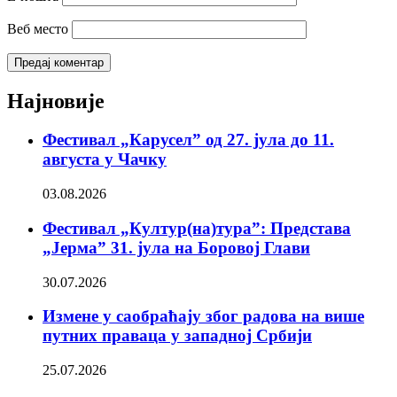
Веб место
Најновије
Фестивал „Карусел” од 27. јула до 11.
августа у Чачку
03.08.2026
Фестивал „Култур(на)тура”: Представа
„Јерма” 31. јула на Боровој Глави
30.07.2026
Измене у саобраћају због радова на више
путних праваца у западној Србији
25.07.2026