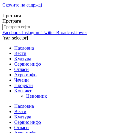
Скочите на садржај
Претрага
Претрага
Facebook
Instagram
Twitter
Broadcast-tower
[rstr_selector]
Насловна
Вести
Kултура
Сервис инфо
Огласи
Агро инфо
Чачани
Пројекти
Kонтакт
Ценовник
Насловна
Вести
Kултура
Сервис инфо
Огласи
Агро инфо