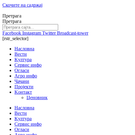
Скочите на садржај
Претрага
Претрага
Facebook
Instagram
Twitter
Broadcast-tower
[rstr_selector]
Насловна
Вести
Kултура
Сервис инфо
Огласи
Агро инфо
Чачани
Пројекти
Kонтакт
Ценовник
Насловна
Вести
Kултура
Сервис инфо
Огласи
Агро инфо