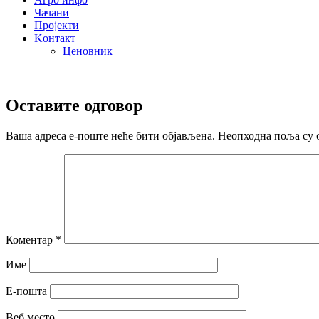
Чачани
Пројекти
Kонтакт
Ценовник
Оставите одговор
Ваша адреса е-поште неће бити објављена.
Неопходна поља су 
Коментар
*
Име
Е-пошта
Веб место