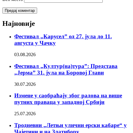
Најновије
Фестивал „Карусел” од 27. јула до 11.
августа у Чачку
03.08.2026
Фестивал „Култур(на)тура”: Представа
„Јерма” 31. јула на Боровој Глави
30.07.2026
Измене у саобраћају због радова на више
путних праваца у западној Србији
25.07.2026
Тродневни „Летњи улични ерски кабаре“ у
Чајетини и на Златибору