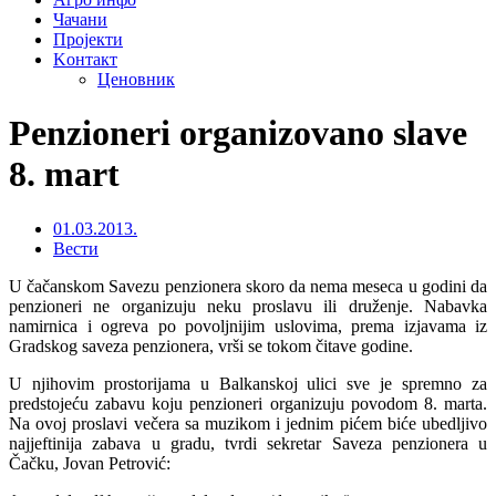
Чачани
Пројекти
Kонтакт
Ценовник
Penzioneri organizovano slave
8. mart
01.03.2013.
Вести
U čačanskom Savezu penzionera skoro da nema meseca u godini da
penzioneri ne organizuju neku proslavu ili druženje. Nabavka
namirnica i ogreva po povoljnijim uslovima, prema izjavama iz
Gradskog saveza penzionera, vrši se tokom čitave godine.
U njihovim prostorijama u Balkanskoj ulici sve je spremno za
predstojeću zabavu koju penzioneri organizuju povodom 8. marta.
Na ovoj proslavi večera sa muzikom i jednim pićem biće ubedljivo
najjeftinija zabava u gradu, tvrdi sekretar Saveza penzionera u
Čačku, Jovan Petrović: