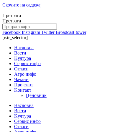
Скочите на садржај
Претрага
Претрага
Facebook
Instagram
Twitter
Broadcast-tower
[rstr_selector]
Насловна
Вести
Kултура
Сервис инфо
Огласи
Агро инфо
Чачани
Пројекти
Kонтакт
Ценовник
Насловна
Вести
Kултура
Сервис инфо
Огласи
Агро инфо