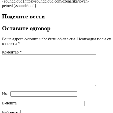
{soundcloud}https://soundcloud.com/dzenarika/jovan-
petrovi{/soundcloud}
Поделите вести
Оставите одговор
Ваша адреса е-поште неће бити објављена.
Неопходна поља су
означена
*
Коментар
*
Име
Е-пошта
Веб место