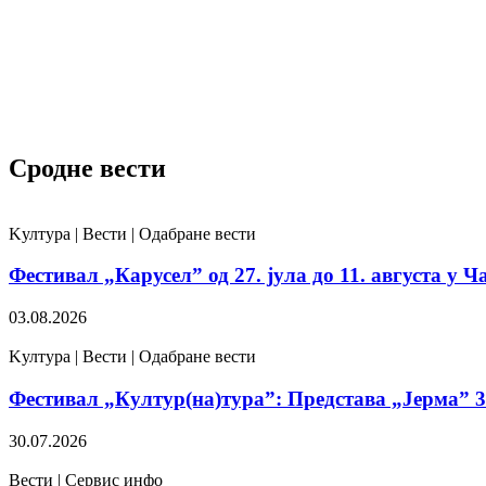
Сродне вести
Kултура | Вести | Одабране вести
Фестивал „Карусел” од 27. јула до 11. августа у Ч
03.08.2026
Kултура | Вести | Одабране вести
Фестивал „Култур(на)тура”: Представа „Јерма” 31
30.07.2026
Вести | Сервис инфо