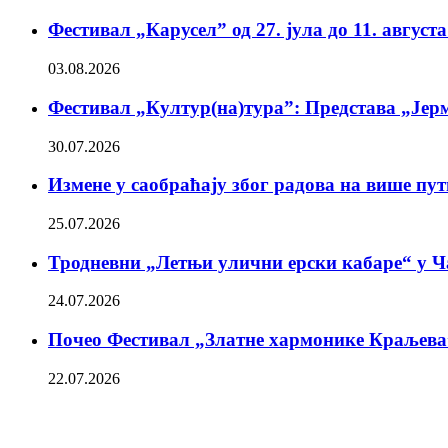
Фестивал „Карусел” од 27. јула до 11. август
03.08.2026
Фестивал „Култур(на)тура”: Представа „Јерм
30.07.2026
Измене у саобраћају због радова на више пу
25.07.2026
Тродневни „Летњи улични ерски кабаре“ у Ч
24.07.2026
Почео Фестивал „Златне хармонике Краљева
22.07.2026