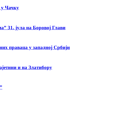
а у Чачку
а” 31. јула на Боровој Глави
тних праваца у западној Србији
ајетини и на Златибору
”