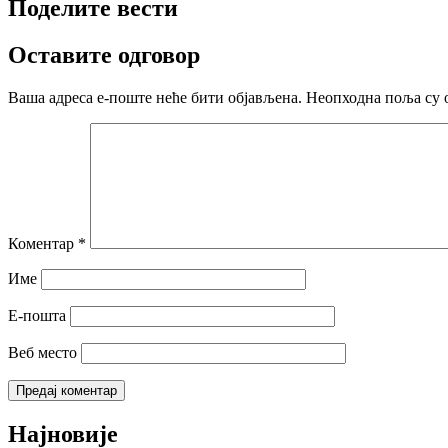
Поделите вести
Оставите одговор
Ваша адреса е-поште неће бити објављена.
Неопходна поља су 
Коментар
*
Име
Е-пошта
Веб место
Најновије