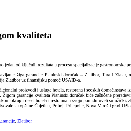
gom kvaliteta
ao jedan od ključnih rezultata u procesu specijalizacije gastronomske po
tavljanje žiga garancije Planinski doručak – Zlatibor, Tara i Zlatar,
cija Zlatibor uz finansijsku pomoć USAID-a.
adicionalni proizvodi i usluge hotela, restorana i seoskih domaćinstava i
. Žigom garancije kvaliteta Planinski doručak biće zaštićene prerađevin
kom okrugu deset hotela i restorana u svoju ponudu uveli su užički, zlati
vovale su opštine Čajetina, Priboj, Prijepolje, Nova Varoš i grad Užice
arancije
,
Zlatibor