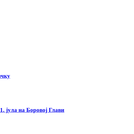
ачку
. јула на Боровој Глави