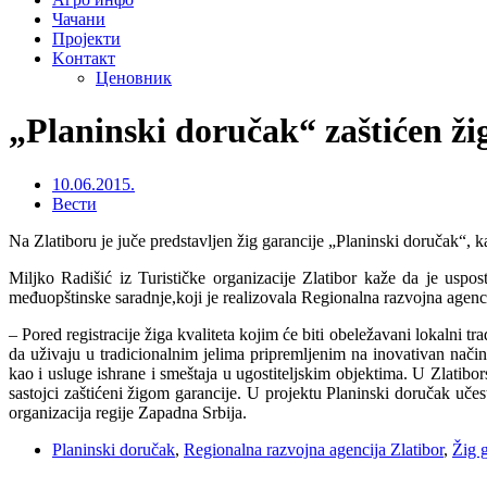
Чачани
Пројекти
Kонтакт
Ценовник
„Planinski doručak“ zaštićen ži
10.06.2015.
Вести
Na Zlatiboru je juče predstavljen žig garancije „Planinski doručak“, k
Miljko Radišić iz Turističke organizacije Zlatibor kaže da je uspos
međuopštinske saradnje,koji je realizovala Regionalna razvojna agen
– Pored registracije žiga kvaliteta kojim će biti obeležavani lokalni tr
da uživaju u tradicionalnim jelima pripremljenim na inovativan način
kao i usluge ishrane i smeštaja u ugostiteljskim objektima. U Zlatibors
sastojci zaštićeni žigom garancije. U projektu Planinski doručak učest
organizacija regije Zapadna Srbija.
Planinski doručak
,
Regionalna razvojna agencija Zlatibor
,
Žig g