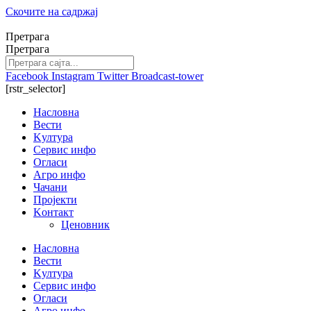
Скочите на садржај
Претрага
Претрага
Facebook
Instagram
Twitter
Broadcast-tower
[rstr_selector]
Насловна
Вести
Kултура
Сервис инфо
Огласи
Агро инфо
Чачани
Пројекти
Kонтакт
Ценовник
Насловна
Вести
Kултура
Сервис инфо
Огласи
Агро инфо