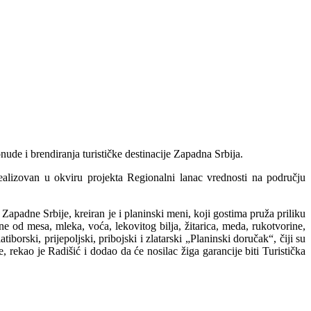
nude i brendiranja turističke destinacije Zapadna Srbija.
 realizovan u okviru projekta Regionalni lanac vrednosti na području
z Zapadne Srbije, kreiran je i planinski meni, koji gostima pruža priliku
e od mesa, mleka, voća, lekovitog bilja, žitarica, meda, rukotvorine,
borski, prijepoljski, pribojski i zlatarski „Planinski doručak“, čiji su
, rekao je Radišić i dodao da će nosilac žiga garancije biti Turistička