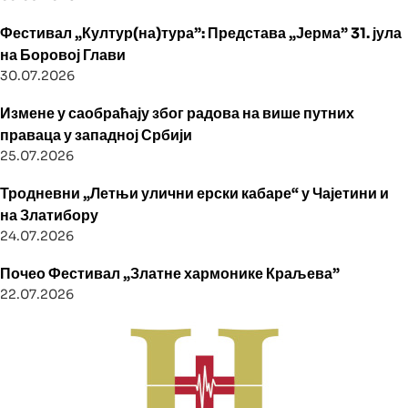
Фестивал „Култур(на)тура”: Представа „Јерма” 31. јула
на Боровој Глави
30.07.2026
Измене у саобраћају због радова на више путних
праваца у западној Србији
25.07.2026
Тродневни „Летњи улични ерски кабаре“ у Чајетини и
на Златибору
24.07.2026
Почео Фестивал „Златне хармонике Краљева”
22.07.2026