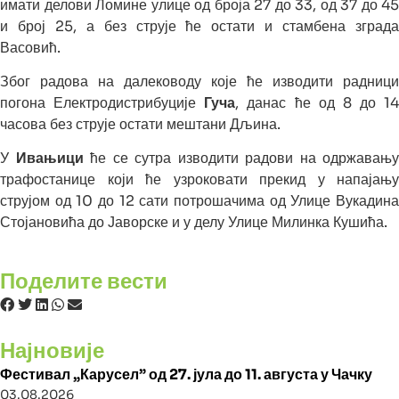
имати делови Ломине улице од броја 27 до 33, од 37 до 45
и број 25, а без струје ће остати и стамбена зграда
Васовић.
Због радова на далеководу које ће изводити радници
погона Електродистрибуције
Гуча
, данас ће од 8 до 14
часова без струје остати мештани Дљина.
У
Ивањици
ће се сутра изводити радови на одржавању
трафостанице који ће узроковати прекид у напајању
струјом од 10 до 12 сати потрошачима од Улице Вукадина
Стојановића до Јаворске и у делу Улице Милинка Кушића.
Поделите вести
Најновије
Фестивал „Карусел” од 27. јула до 11. августа у Чачку
03.08.2026