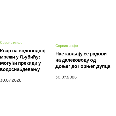
Сервис инфо
Сервис инфо
Квар на водоводној
Настављају се радови
мрежи у Љубићу:
на далеководу од
Могући прекиди у
Доњег до Горњег Дупца
водоснабдевању
30.07.2026
30.07.2026