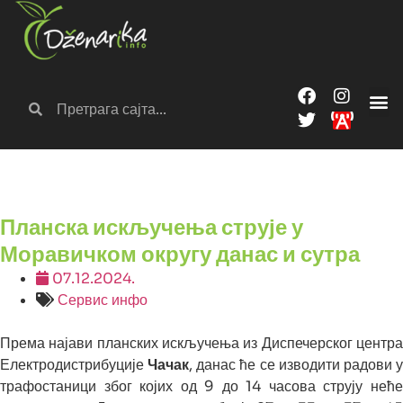
Планска искључења струје у
Моравичком округу данас и сутра
07.12.2024.
Сервис инфо
Према најави планских искључења из Диспечерског центра
Електродистрибуције
Чачак
, данас ће се изводити радови 
трафостаници због којих од 9 до 14 часова струју неће