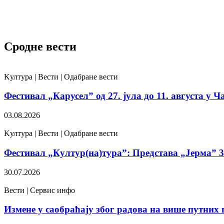
Сродне вести
Kултура | Вести | Одабране вести
Фестивал „Карусел” од 27. јула до 11. августа у Ч
03.08.2026
Kултура | Вести | Одабране вести
Фестивал „Култур(на)тура”: Представа „Јерма” 31
30.07.2026
Вести | Сервис инфо
Измене у саобраћају због радова на више путних 