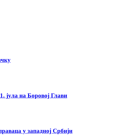
ачку
. јула на Боровој Глави
праваца у западној Србији