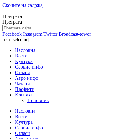
Скочите на садржај
Претрага
Претрага
Facebook
Instagram
Twitter
Broadcast-tower
[rstr_selector]
Насловна
Вести
Kултура
Сервис инфо
Огласи
Агро инфо
Чачани
Пројекти
Kонтакт
Ценовник
Насловна
Вести
Kултура
Сервис инфо
Огласи
Агро инфо