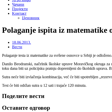
Чачани
Пројекти
Kонтакт
Ценовник
Polaganje ispita iz matematike 
18.06.2013.
Вести
Polaganje testa iz matematike za svršene osnovce u Srbiji je odloženo
Danilo Beodranski, načelnik školske uprave Moravičkog okruga za ra
toku dana biti uz policijsku pratnju dopremljeni do školskih uprava.
Sutra neće biti izvlačenja kombinacija, već će biti upotrebljen „rezervn
Test će biti održan sutra u 12 sati i trajaće 120 minuta.
Поделите вести
Оставите одговор