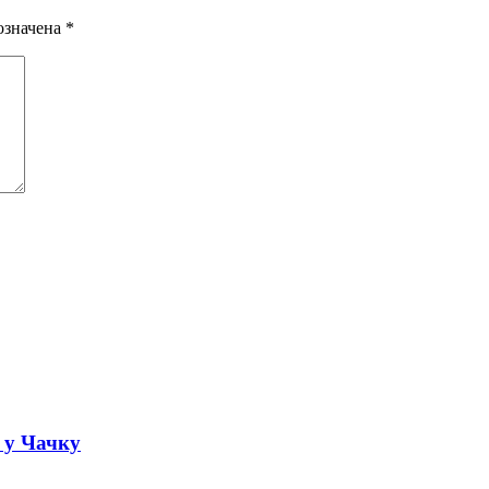
означена
*
а у Чачку