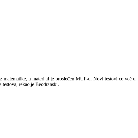
z matematike, a materijal je prosleđen MUP-u. Novi testovi će već u
 testova, rekao je Beodranski.