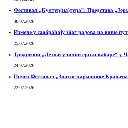
Фестивал „Култур(на)тура”: Представа „Јерм
30.07.2026
Измене у саобраћају због радова на више пу
25.07.2026
Тродневни „Летњи улични ерски кабаре“ у Ч
24.07.2026
Почео Фестивал „Златне хармонике Краљева
22.07.2026