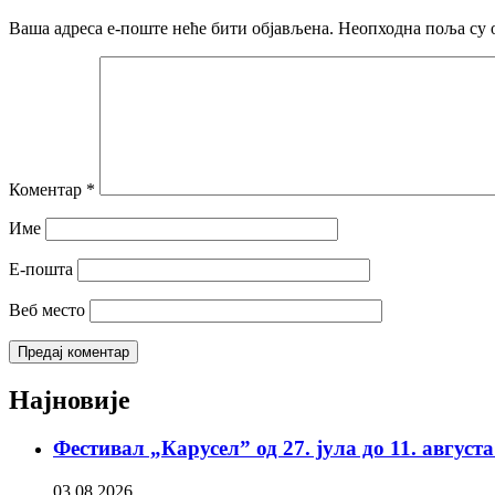
Ваша адреса е-поште неће бити објављена.
Неопходна поља су 
Коментар
*
Име
Е-пошта
Веб место
Најновије
Фестивал „Карусел” од 27. јула до 11. август
03.08.2026