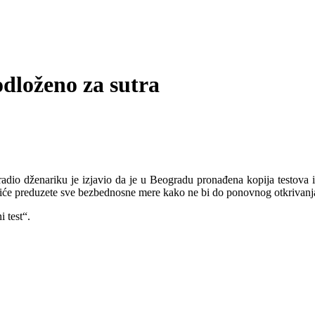
odloženo za sutra
.
dio dženariku je izjavio da je u Beogradu pronađena kopija testova i
 Biće preduzete sve bezbednosne mere kako ne bi do ponovnog otkrivanja
i test“.