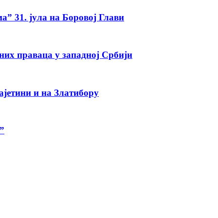
а” 31. јула на Боровој Глави
тних праваца у западној Србији
ајетини и на Златибору
”