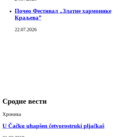
Почео Фестивал „Златне хармонике
Краљева”
22.07.2026
Сродне вести
Хроника
U Čačku uhapšen četvorostruki pljačkaš