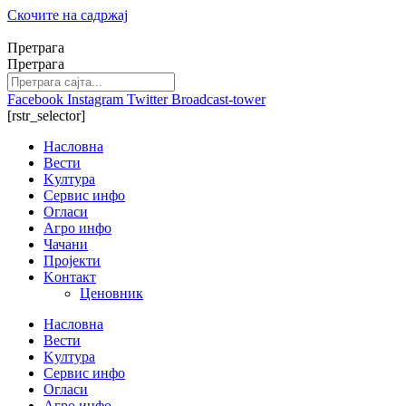
Скочите на садржај
Претрага
Претрага
Facebook
Instagram
Twitter
Broadcast-tower
[rstr_selector]
Насловна
Вести
Kултура
Сервис инфо
Огласи
Агро инфо
Чачани
Пројекти
Kонтакт
Ценовник
Насловна
Вести
Kултура
Сервис инфо
Огласи
Агро инфо