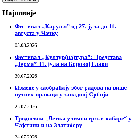
Најновије
Фестивал „Карусел” од 27. јула до 11.
августа у Чачку
03.08.2026
Фестивал „Култур(на)тура”: Представа
„Јерма” 31. јула на Боровој Глави
30.07.2026
Измене у саобраћају због радова на више
путних праваца у западној Србији
25.07.2026
Тродневни „Летњи улични ерски кабаре“ у
Чајетини и на Златибору
24.07.2026