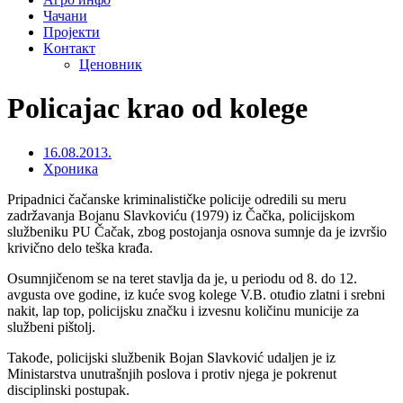
Чачани
Пројекти
Kонтакт
Ценовник
Policajac krao od kolege
16.08.2013.
Хроника
Pripadnici čačanske kriminalističke policije odredili su meru
zadržavanja Bojanu Slavkoviću (1979) iz Čačka, policijskom
službeniku PU Čačak, zbog postojanja osnova sumnje da je izvršio
krivično delo teška krađa.
Osumnjičenom se na teret stavlja da je, u periodu od 8. do 12.
avgusta ove godine, iz kuće svog kolege V.B. otuđio zlatni i srebni
nakit, lap top, policijsku značku i izvesnu količinu municije za
službeni pištolj.
Takođe, policijski službenik Bojan Slavković udaljen je iz
Ministarstva unutrašnjih poslova i protiv njega je pokrenut
disciplinski postupak.