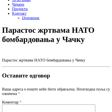
Чачани
Пројекти
Kонтакт
Ценовник
Парастос жртвама НАТО
бомбардовања у Чачку
Парастос жртвама НАТО бомбардовања у Чачку
Оставите одговор
Ваша адреса е-поште неће бити објављена.
Неопходна поља су
означена
*
Коментар
*