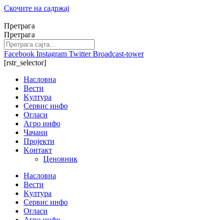
Скочите на садржај
Претрага
Претрага
Facebook
Instagram
Twitter
Broadcast-tower
[rstr_selector]
Насловна
Вести
Kултура
Сервис инфо
Огласи
Агро инфо
Чачани
Пројекти
Kонтакт
Ценовник
Насловна
Вести
Kултура
Сервис инфо
Огласи
Агро инфо