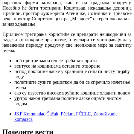
одраслих форми комараца, као и на градском подручју.
Посебно ће бити третирани Кошутњак, некадашња депонија
Прелићи, простор дуж корита Атеничке, Лозничке и Трнавске
реке, простор Спортског центра „Младост” и терен око канала
за наводњавање.
Приликом третирања користиће се препарати нешкодљиви за
људе и топлокрвне организме, а пчелари се упозоравају да у
наведеном периоду предузму све неопходне мере за заштиту
пчела.
ноћ пре третмана пчеле треба затворити
вентусе на кошницама оставити отворене
испод поклопне даске у хранилице сипати чисту пијаћу
воду
полетиште сузити решетком да би се спречило излетање
пчела
ако су изузетно високе врућине кошнице хладити водом
ујутро након третмана полетне даске опрати чистом
водом.
JKP Komunalac Čačak
,
Pčelari
,
PČELE
,
Zaprašivanje
komaraca
Поделите вести