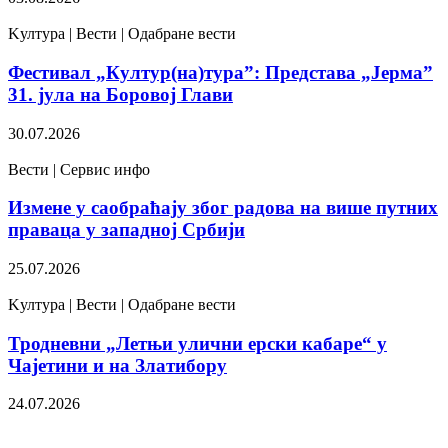
Kултура | Вести | Одабране вести
Фестивал „Култур(на)тура”: Представа „Јерма”
31. јула на Боровој Глави
30.07.2026
Вести | Сервис инфо
Измене у саобраћају због радова на више путних
праваца у западној Србији
25.07.2026
Kултура | Вести | Одабране вести
Тродневни „Летњи улични ерски кабаре“ у
Чајетини и на Златибору
24.07.2026