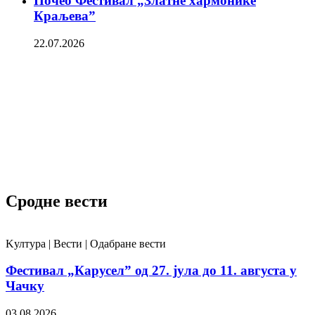
Почео Фестивал „Златне хармонике
Краљева”
22.07.2026
Сродне вести
Kултура | Вести | Одабране вести
Фестивал „Карусел” од 27. јула до 11. августа у
Чачку
03.08.2026