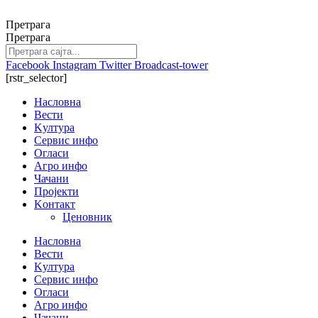
Скочите
на
Претрага
садржај
Претрага
Facebook
Instagram
Twitter
Broadcast-tower
[rstr_selector]
Насловна
Вести
Kултура
Сервис инфо
Огласи
Агро инфо
Чачани
Пројекти
Kонтакт
Ценовник
Насловна
Вести
Kултура
Сервис инфо
Огласи
Агро инфо
Чачани