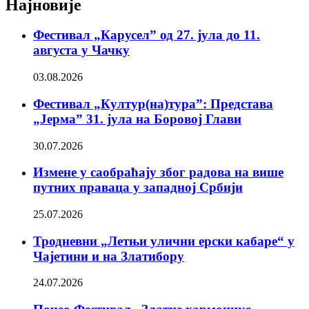
Најновије
Фестивал „Карусел” од 27. јула до 11.
августа у Чачку
03.08.2026
Фестивал „Култур(на)тура”: Представа
„Јерма” 31. јула на Боровој Глави
30.07.2026
Измене у саобраћају због радова на више
путних праваца у западној Србији
25.07.2026
Тродневни „Летњи улични ерски кабаре“ у
Чајетини и на Златибору
24.07.2026