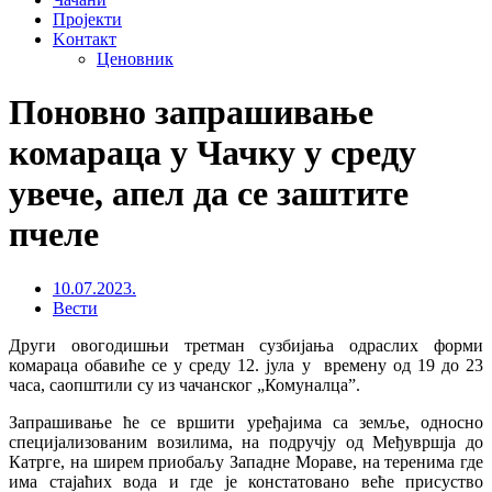
Пројекти
Kонтакт
Ценовник
Поновно запрашивање
комараца у Чачку у среду
увече, апел да се заштите
пчеле
10.07.2023.
Вести
Други овогодишњи третман сузбијања одраслих форми
комараца обавиће се у среду 12. јула у времену од 19 до 23
часа, саопштили су из чачанског „Комуналца”.
Запрашивање ће се вршити уређајима са земље, односно
специјализованим возилима, на подручју од Међувршја до
Катрге, на ширем приобаљу Западне Мораве, на теренима где
има стајаћих вода и где је констатовано веће присуство