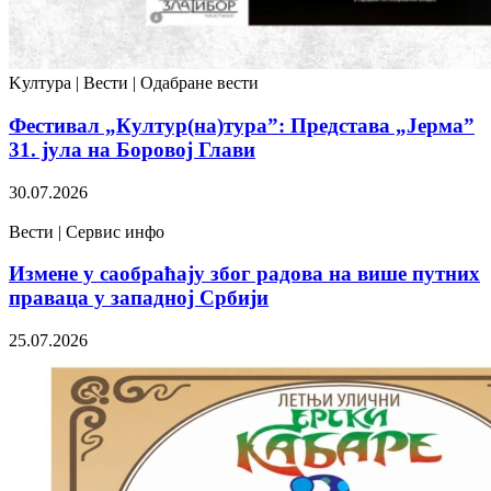
Kултура | Вести | Одабране вести
Фестивал „Култур(на)тура”: Представа „Јерма”
31. јула на Боровој Глави
30.07.2026
Вести | Сервис инфо
Измене у саобраћају због радова на више путних
праваца у западној Србији
25.07.2026