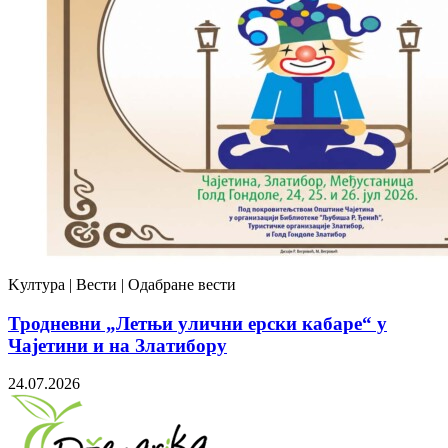
Kултура | Вести | Одабране вести
Тродневни „Летњи улични ерски кабаре“ у
Чајетини и на Златибору
24.07.2026