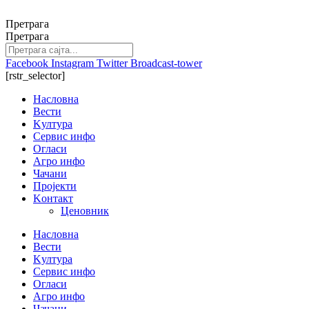
Скочите
на
Претрага
садржај
Претрага
Facebook
Instagram
Twitter
Broadcast-tower
[rstr_selector]
Насловна
Вести
Kултура
Сервис инфо
Огласи
Агро инфо
Чачани
Пројекти
Kонтакт
Ценовник
Насловна
Вести
Kултура
Сервис инфо
Огласи
Агро инфо
Чачани