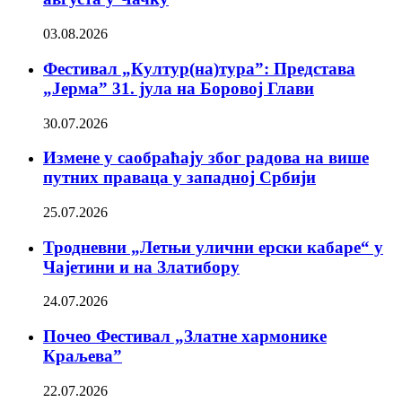
03.08.2026
Фестивал „Култур(на)тура”: Представа
„Јерма” 31. јула на Боровој Глави
30.07.2026
Измене у саобраћају због радова на више
путних праваца у западној Србији
25.07.2026
Тродневни „Летњи улични ерски кабаре“ у
Чајетини и на Златибору
24.07.2026
Почео Фестивал „Златне хармонике
Краљева”
22.07.2026