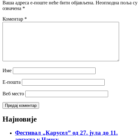
Ваша адреса е-поште неће бити објављена.
Неопходна поља су
означена
*
Коментар
*
Име
Е-пошта
Веб место
Најновије
Фестивал „Карусел” од 27. јула до 11.
августа у Чачку