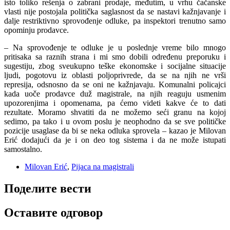
isto toliko rešenja o zabrani prodaje, međutim, u vrhu čačanske
vlasti nije postojala politička saglasnost da se nastavi kažnjavanje i
dalje restriktivno sprovođenje odluke, pa inspektori trenutno samo
opominju prodavce.
– Na sprovođenje te odluke je u poslednje vreme bilo mnogo
pritisaka sa raznih strana i mi smo dobili određenu preporuku i
sugestiju, zbog sveukupno teške ekonomske i socijalne situacije
ljudi, pogotovu iz oblasti poljoprivrede, da se na njih ne vrši
represija, odsnosno da se oni ne kažnjavaju. Komunalni policajci
kada uoče prodavce duž magistrale, na njih reaguju usmenim
upozorenjima i opomenama, pa ćemo videti kakve će to dati
rezultate. Moramo shvatiti da ne možemo seći granu na kojoj
sedimo, pa tako i u ovom poslu je neophodno da se sve političke
pozicije usaglase da bi se neka odluka sprovela – kazao je Milovan
Erić dodajući da je i on deo tog sistema i da ne može istupati
samostalno.
Milovan Erić
,
Pijaca na magistrali
Поделите вести
Оставите одговор