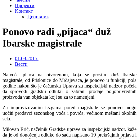
Пројекти
Kонтакт
Ценовник
Ponovo radi „pijaca“ duž
Ibarske magistrale
01.09.2015.
Вести
Najveća pijaca na otvorenom, koja se prostire duž Ibarske
magistrale, od Prislonice do Mrčajevaca, je ponovo u funkciji, pola
godine nakon što je čačanska Uprava za inspekcijski nadzor počela
da sprovodi gradsku odluku o zabrani prodaje poljoprivrednih
proizvoda van objekata koji su za to namenjeni.
Za improvizovanim tezgama pored magistrale se ponovo mogu
uočiti prodavci sezonskog voća i povrća, većinom meštani okolnih
sela.
Milovan Erić, načelnik Gradske uprave za inspekcijski nadzor, kaže
da je od donošenja odluke do sada napisano 19 prekršajnih prijava i