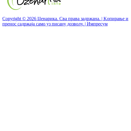
Copyright © 2026 Џенарика. Сва права задржана. | Kопирање и
пренос садржаја само уз писану дозволу. | Импресум