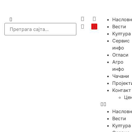
Насловн
Вести
Kултура
Сервис
инфо
Огласи
Агро
инфо
Чачани
Пројект
Kонтакт
Це
Насловн
Вести
Kултура