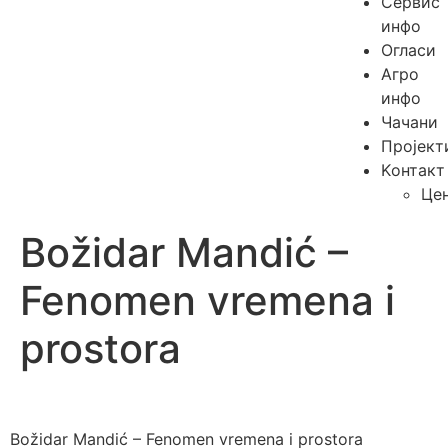
Сервис
инфо
Огласи
Агро
инфо
Чачани
Пројект
Kонтакт
Це
Božidar Mandić –
Fenomen vremena i
prostora
Božidar Mandić – Fenomen vremena i prostora