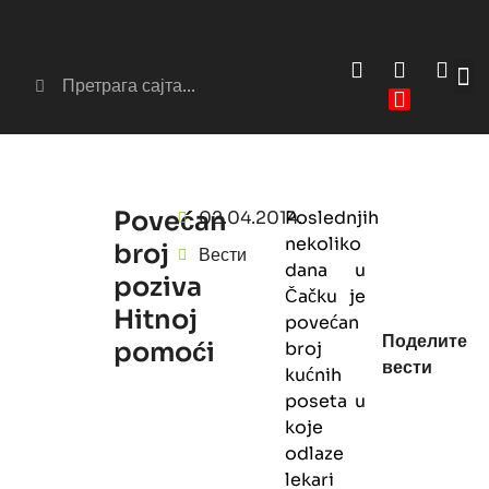
Сер
Аг
Povećan
02.04.2014.
Poslednjih
nekoliko
broj
Вести
dana u
poziva
Čačku je
Hitnoj
povećan
Поделите
pomoći
broj
вести
kućnih
poseta u
koje
odlaze
lekari