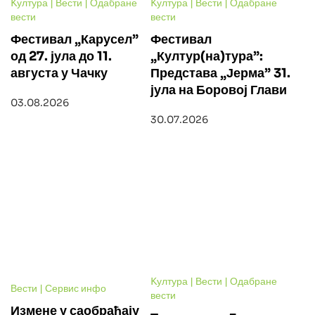
Kултура | Вести | Одабране
Kултура | Вести | Одабране
вести
вести
Фестивал „Карусел”
Фестивал
од 27. јула до 11.
„Култур(на)тура”:
августа у Чачку
Представа „Јерма” 31.
јула на Боровој Глави
03.08.2026
30.07.2026
Kултура | Вести | Одабране
Вести | Сервис инфо
вести
Измене у саобраћају