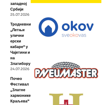
западној
Србији
25.07.2026
Тродневни
„Летњи
улични
ерски
кабаре“ у
Чајетини и
на
Златибору
24.07.2026
Почео
Фестивал
„Златне
хармонике
Краљева”