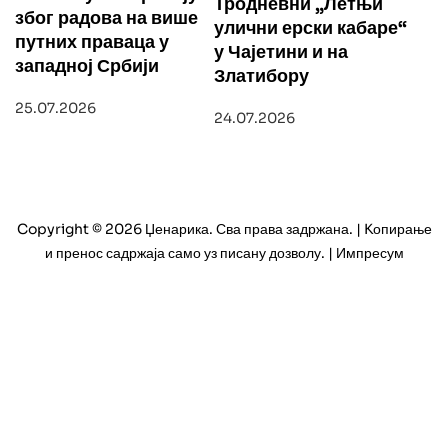
Тродневни „Летњи
због радова на више
улични ерски кабаре“
путних праваца у
у Чајетини и на
западној Србији
Златибору
25.07.2026
24.07.2026
Copyright © 2026 Џенарика. Сва права задржана. | Kопирање
и пренос садржаја само уз писану дозволу. | Импресум