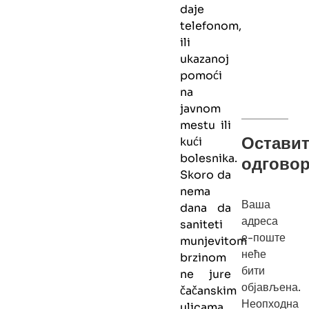
daje
telefonom,
ili
ukazanoj
pomoći
na
javnom
mestu ili
Оставит
kući
bolesnika.
одгово
Skoro da
nema
Ваша
dana da
адреса
saniteti
е-поште
munjevitom
неће
brzinom
бити
ne jure
објављена.
čačanskim
Неопходна
ulicama