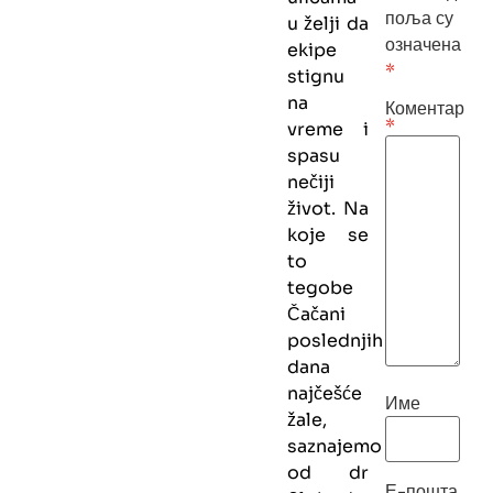
поља су
u želji da
означена
ekipe
*
stignu
na
Коментар
*
vreme i
spasu
nečiji
život. Na
koje se
to
tegobe
Čačani
poslednjih
dana
najčešće
Име
žale,
saznajemo
od dr
Е-пошта