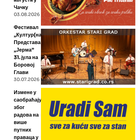
Чачку
03.08.2026
Фестивал
„Култур(на)тура”:
Представа
„Јерма”
31. јула на
Боровој
Глави
30.07.2026
Измене у
саобраћају
због
радова на
више
путних
праваца у