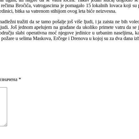
 rečima Broćića, vatrogascima je pomagalo 15 lokalnih lovaca koji su 
edinici, bitka sa vatrenom stihijom ovog leta biće neizvesna.
ležni tražiti da se tamo pošalje još više ljudi, i ja zaista ne bih vol
udi. Još jednom apelujem na građane da ukoliko primete vatru da se ja
području slabi operativna moć njegove jedinice u urbanim naseljima, k
 požare u selima Maskova, Erčege i Drenova u kojoj su za dva dana izbi
означена
*