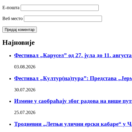
Е-пошта
Веб место
Најновије
Фестивал „Карусел” од 27. јула до 11. август
03.08.2026
Фестивал „Култур(на)тура”: Представа „Јерм
30.07.2026
Измене у саобраћају због радова на више пу
25.07.2026
Тродневни „Летњи улични ерски кабаре“ у Ч