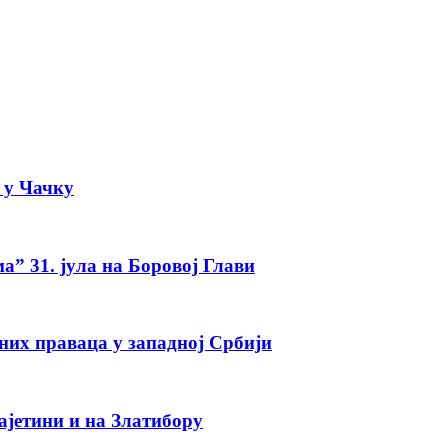
а у Чачку
а” 31. јула на Боровој Глави
тних праваца у западној Србији
ајетини и на Златибору