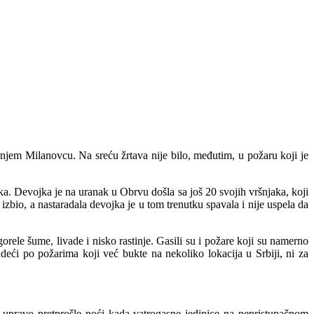
ornjem Milanovcu. Na sreću žrtava nije bilo, međutim, u požaru koji je
ka. Devojka je na uranak u Obrvu došla sa još 20 svojih vršnjaka, koji
zbio, a nastaradala devojka je u tom trenutku spavala i nije uspela da
ele šume, livade i nisko rastinje. Gasili su i požare koji su namerno
deći po požarima koji već bukte na nekoliko lokacija u Srbiji, ni za
e upravo pretprošle noći kada vatrogasne jedinice na nepristupačnom