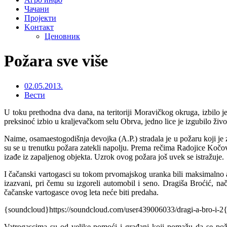
Чачани
Пројекти
Kонтакт
Ценовник
Požara sve više
02.05.2013.
Вести
U toku prethodna dva dana, na teritoriji Moravičkog okruga, izbilo je
preksinoć izbio u kraljevačkom selu Obrva, jedno lice je izgubilo živo
Naime, osamaestogodišnja devojka (A.P.) stradala je u požaru koji je 
su se u trenutku požara zatekli napolju. Prema rečima Radojice Kočovi
izađe iz zapaljenog objekta. Uzrok ovog požara još uvek se istražuje.
I čačanski vartogasci su tokom prvomajskog uranka bili maksimalno an
izazvani, pri čemu su izgoreli automobil i seno. Dragiša Broćić, na
čačanske vartogasce ovog leta neće biti predaha.
{soundcloud}https://soundcloud.com/user439006033/dragi-a-bro-i-2
Vatrogascima su od velike pomoći i građani koji pomažu da se požar