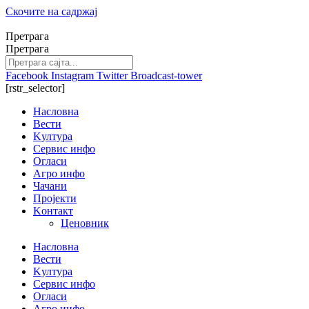
Скочите на садржај
Претрага
Претрага
Facebook
Instagram
Twitter
Broadcast-tower
[rstr_selector]
Насловна
Вести
Kултура
Сервис инфо
Огласи
Агро инфо
Чачани
Пројекти
Kонтакт
Ценовник
Насловна
Вести
Kултура
Сервис инфо
Огласи
Агро инфо