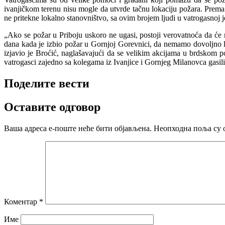
ivanjičkom terenu nisu mogle da utvrde tačnu lokaciju požara. Prema
ne pritekne lokalno stanovništvo, sa ovim brojem ljudi u vatrogasnoj j
„Ako se požar u Priboju uskoro ne ugasi, postoji verovatnoća da će nad
dana kada je izbio požar u Gornjoj Gorevnici, da nemamo dovoljno lj
izjavio je Broćić, naglašavajući da se velikim akcijama u brdskom 
vatrogasci zajedno sa kolegama iz Ivanjice i Gornjeg Milanovca gasili
Поделите вести
Оставите одговор
Ваша адреса е-поште неће бити објављена.
Неопходна поља су 
Коментар
*
Име