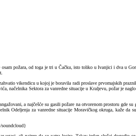
 osam požara, od toga je tri u Čačku, isto toliko u Ivanjici i dva u G
t.
zahvatio vikendicu u kojoj je boravila radi proslave prvomajskih prazni
ća, načelnika Sektora za vanredne situacije u Kraljevu, požar je naglo i
gažovani, a najčešće su gasili požare na otvorenom prostoru gde su gor
čelnik Odeljenja za vanredne situacije Moravičkog okruga, kaže da su
{/soundcloud}
 ugasi, ali najpre da se vatra locira. Takav jedan slučaj dogodio s