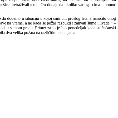
pešice pretraživali teren. On dodaje da ukoliko vartogascima u pomoć
eo da dođemo u situaciju u kojoj smo bili prošlog leta, a naročito onog
ve na vreme, a ne kada se požar razbukti i zahvati šume i livade.“ –
ao i u samom gradu. Primer za to je bio ponedeljak kada su čačanski
la dva velika požara na različitim lokacijama.