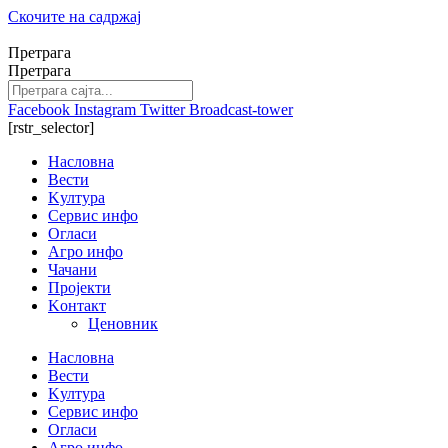
Скочите на садржај
Претрага
Претрага
Facebook
Instagram
Twitter
Broadcast-tower
[rstr_selector]
Насловна
Вести
Kултура
Сервис инфо
Огласи
Агро инфо
Чачани
Пројекти
Kонтакт
Ценовник
Насловна
Вести
Kултура
Сервис инфо
Огласи
Агро инфо