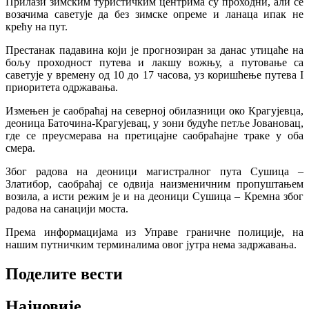
Прилази зимским туристичким центрима су проходни, али се
возачима саветује да без зимске опреме и ланаца ипак не
крећу на пут.
Престанак падавина који је прогнозиран за данас утицаће на
бољу проходност путева и лакшу вожњу, а путовање са
саветује у времену од 10 до 17 часова, уз коришћење путева I
приоритета одржавања.
Измењен је саобраћај на северној обилазници око Крагујевца,
деоница Баточина-Крагујевац, у зони будуће петље Јовановац,
где се преусмерава на претицајне саобраћајне траке у оба
смера.
Због радова на деоници магистралног пута Сушица –
Златибор, саобраћај се одвија наизменичним пропуштањем
возила, а исти режим је и на деоници Сушица – Кремна због
радова на санацији моста.
Према информацијама из Управе граничне полиције, на
нашим путничким терминалима овог јутра нема задржавања.
Поделите вести
Најновије