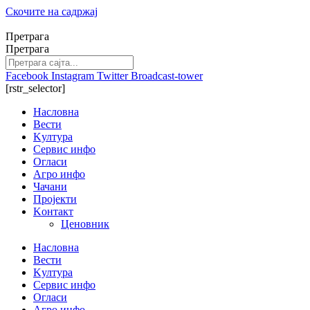
Скочите на садржај
Претрага
Претрага
Facebook
Instagram
Twitter
Broadcast-tower
[rstr_selector]
Насловна
Вести
Kултура
Сервис инфо
Огласи
Агро инфо
Чачани
Пројекти
Kонтакт
Ценовник
Насловна
Вести
Kултура
Сервис инфо
Огласи
Агро инфо