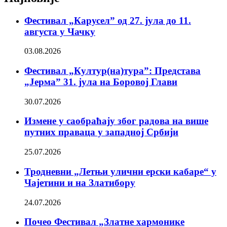
Фестивал „Карусел” од 27. јула до 11.
августа у Чачку
03.08.2026
Фестивал „Култур(на)тура”: Представа
„Јерма” 31. јула на Боровој Глави
30.07.2026
Измене у саобраћају због радова на више
путних праваца у западној Србији
25.07.2026
Тродневни „Летњи улични ерски кабаре“ у
Чајетини и на Златибору
24.07.2026
Почео Фестивал „Златне хармонике