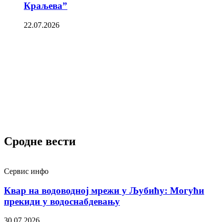
Краљева”
22.07.2026
Сродне вести
Сервис инфо
Квар на водоводној мрежи у Љубићу: Могући
прекиди у водоснабдевању
30.07.2026