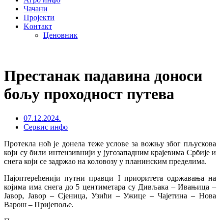
Чачани
Пројекти
Kонтакт
Ценовник
Престанак падавина доноси
бољу проходност путева
07.12.2024.
Сервис инфо
Протекла ноћ је донела теже услове за вожњу због пљускова
који су били интензивнији у југозападним крајевима Србије и
снега који се задржао на коловозу у планинским пределима.
Најоптерећенији путни правци I приоритета одржавања на
којима има снега до 5 центиметара су Дивљака – Ивањица –
Јавор, Јавор – Сјеница, Узићи – Ужице – Чајетина – Нова
Варош – Пријепоље.