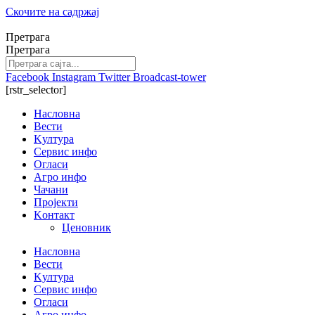
Скочите на садржај
Претрага
Претрага
Facebook
Instagram
Twitter
Broadcast-tower
[rstr_selector]
Насловна
Вести
Kултура
Сервис инфо
Огласи
Агро инфо
Чачани
Пројекти
Kонтакт
Ценовник
Насловна
Вести
Kултура
Сервис инфо
Огласи
Агро инфо