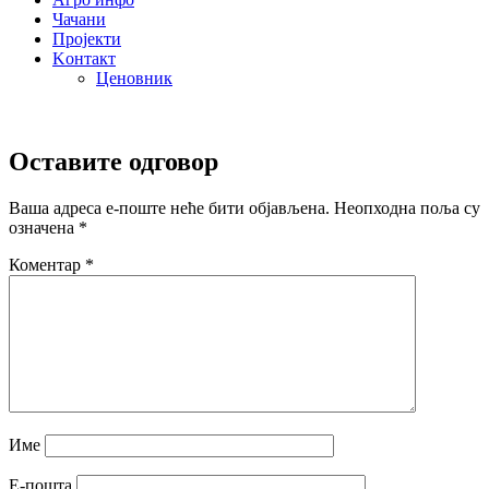
Чачани
Пројекти
Kонтакт
Ценовник
Оставите одговор
Ваша адреса е-поште неће бити објављена.
Неопходна поља су
означена
*
Коментар
*
Име
Е-пошта