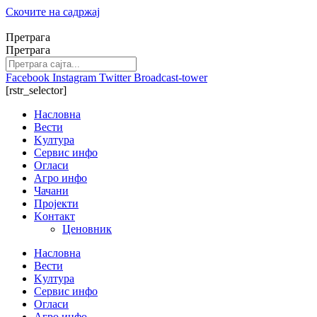
Скочите на садржај
Претрага
Претрага
Facebook
Instagram
Twitter
Broadcast-tower
[rstr_selector]
Насловна
Вести
Kултура
Сервис инфо
Огласи
Агро инфо
Чачани
Пројекти
Kонтакт
Ценовник
Насловна
Вести
Kултура
Сервис инфо
Огласи
Агро инфо