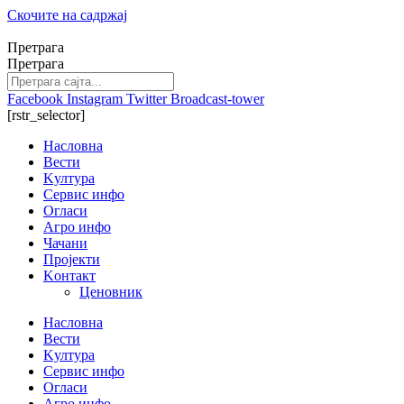
Скочите на садржај
Претрага
Претрага
Facebook
Instagram
Twitter
Broadcast-tower
[rstr_selector]
Насловна
Вести
Kултура
Сервис инфо
Огласи
Агро инфо
Чачани
Пројекти
Kонтакт
Ценовник
Насловна
Вести
Kултура
Сервис инфо
Огласи
Агро инфо