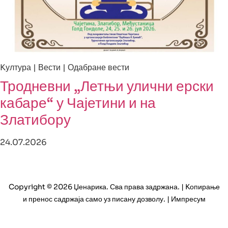
Kултура | Вести | Одабране вести
Тродневни „Летњи улични ерски
кабаре“ у Чајетини и на
Златибору
24.07.2026
Copyright © 2026 Џенарика. Сва права задржана. | Kопирање
и пренос садржаја само уз писану дозволу. | Импресум