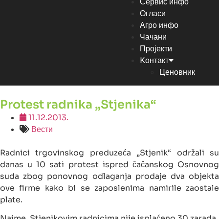
Сервис инфо
Огласи
Агро инфо
Чачани
Пројекти
Kонтакт
Ценовник
Protest radnika „Stjenika“
11.12.2013.
Вести
Radnici trgovinskog preduzeća „Stjenik“ održali su
danas u 10 sati protest ispred čačanskog Osnovnog
suda zbog ponovnog odlaganja prodaje dva objekta
ove firme kako bi se zaposlenima namirile zaostale
plate.
Naime, Stjenikovim radnicima nije isplaćeno 30 zarada