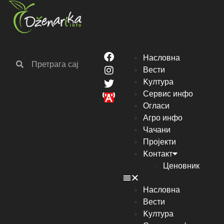
Насловна
Вести
Kултура
Сервис инфо
Огласи
Агро инфо
Чачани
Пројекти
Kонтакт
Ценовник
Насловна
Вести
Kултура