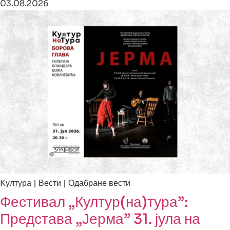
03.08.2026
Kултура | Вести | Одабране вести
Фестивал „Култур(на)тура”:
Представа „Јерма” 31. јула на