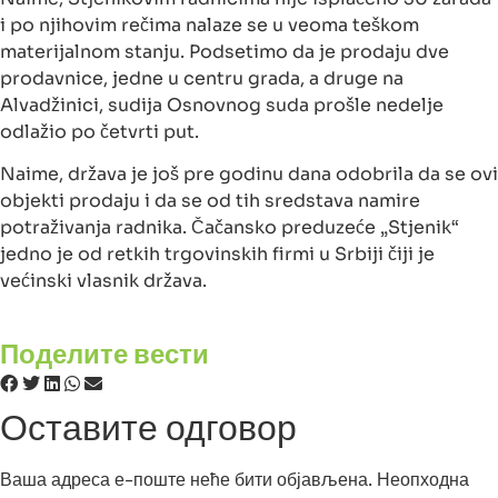
i po njihovim rečima nalaze se u veoma teškom
materijalnom stanju. Podsetimo da je prodaju dve
prodavnice, jedne u centru grada, a druge na
Alvadžinici, sudija Osnovnog suda prošle nedelje
odlažio po četvrti put.
Naime, država je još pre godinu dana odobrila da se ovi
objekti prodaju i da se od tih sredstava namire
potraživanja radnika. Čačansko preduzeće „Stjenik“
jedno je od retkih trgovinskih firmi u Srbiji čiji je
većinski vlasnik država.
Поделите вести
Оставите одговор
Ваша адреса е-поште неће бити објављена.
Неопходна