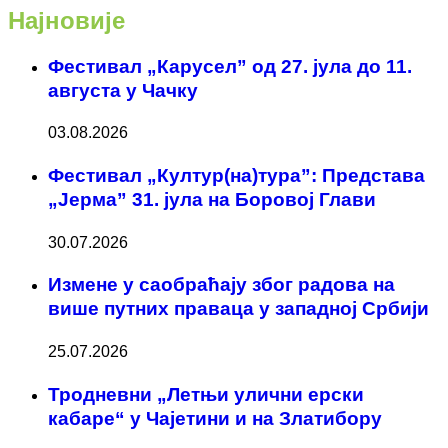
Најновије
Фестивал „Карусел” од 27. јула до 11.
августа у Чачку
03.08.2026
Фестивал „Култур(на)тура”: Представа
„Јерма” 31. јула на Боровој Глави
30.07.2026
Измене у саобраћају због радова на
више путних праваца у западној Србији
25.07.2026
Тродневни „Летњи улични ерски
кабаре“ у Чајетини и на Златибору