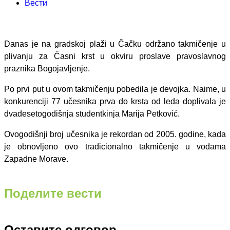
Вести
Danas je na gradskoj plaži u Čačku održano takmičenje u
plivanju za Časni krst u okviru proslave pravoslavnog
praznika Bogojavljenje.
Po prvi put u ovom takmičenju pobedila je devojka. Naime, u
konkurenciji 77 učesnika prva do krsta od leda doplivala je
dvadesetogodišnja studentkinja Marija Petković.
Ovogodišnji broj učesnika je rekordan od 2005. godine, kada
je obnovljeno ovo tradicionalno takmičenje u vodama
Zapadne Morave.
Поделите вести
Оставите одговор