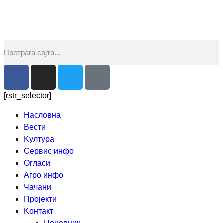
[rstr_selector]
Насловна
Вести
Kултура
Сервис инфо
Огласи
Агро инфо
Чачани
Пројекти
Kонтакт
Ценовник