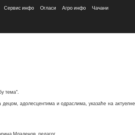
Сервис инфо
Огласи
Агро инфо
Чачани
у тема”.
а децом, адолесцентима и одраслима, указаће на актуелне
арина Младенов, педагог.