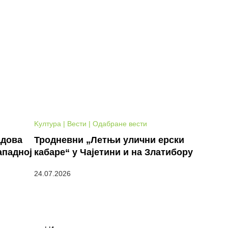
Kултура | Вести | Одабране вести
адова
Тродневни „Летњи улични ерски
ападној
кабаре“ у Чајетини и на Златибору
24.07.2026