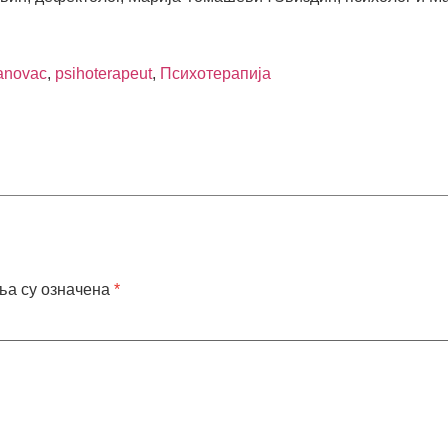
lanovac
,
psihoterapeut
,
Психотерапија
ља су означена
*