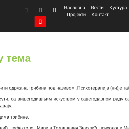
Насловна
Вести
Kултура
Пројекти
Kонтакт
у тема
бити одржана трибина под називом „Психотерапија (ни)је таб
пеути, са вишегодишњим искуством у саветодавном раду с
авају.
цима трибине.
вић, дефектолог, Марија Томашевич Звиздић, психолог и М