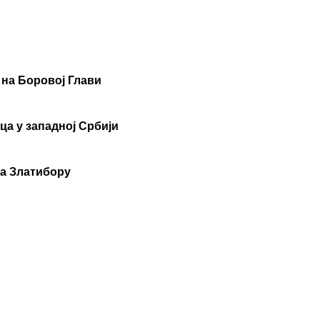
 на Боровој Глави
ца у западној Србији
на Златибору