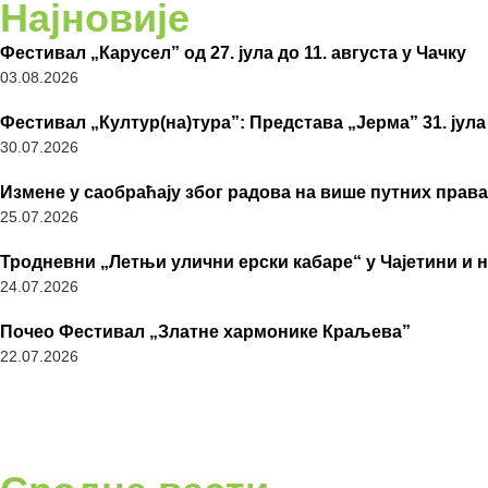
Најновије
Фестивал „Карусел” од 27. јула до 11. августа у Чачку
03.08.2026
Фестивал „Култур(на)тура”: Представа „Јерма” 31. јула
30.07.2026
Измене у саобраћају због радова на више путних права
25.07.2026
Тродневни „Летњи улични ерски кабаре“ у Чајетини и 
24.07.2026
Почео Фестивал „Златне хармонике Краљева”
22.07.2026