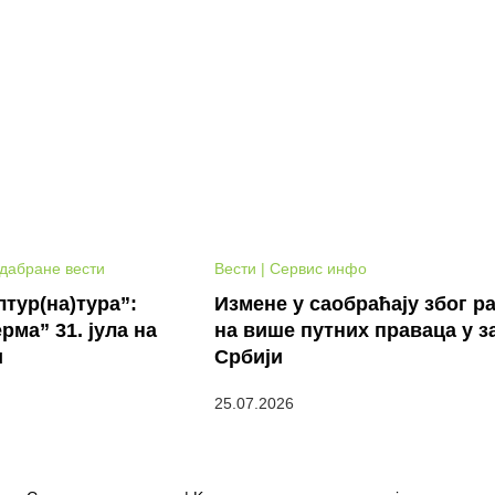
Одабране вести
Вести | Сервис инфо
тур(на)тура”:
Измене у саобраћају због р
рма” 31. јула на
на више путних праваца у з
и
Србији
25.07.2026