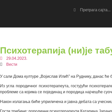
Психотерапија (ни)је таб
29.04.2023.
Вести
У сали Дома културе „Војислав Илић” на Руднику, данас ће 
Из угла породичног психотерапеута, гостујући психотера
проблеме са којима се појединац и породица најчешће суоч
Након излагања биће уприличена и јавна дебата са учесни
Гости трибине: породични психотерапеути Катарина Јарано