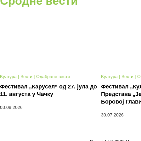
Сродне вести
Kултура | Вести | Одабране вести
Kултура | Вести | 
Фестивал „Карусел” од 27. јула до
Фестивал „Кул
11. августа у Чачку
Представа „Је
Боровој Глав
03.08.2026
30.07.2026