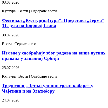
03.08.2026
Kултура | Вести | Одабране вести
Фестивал „Култур(на)тура”: Представа „Јерма”
31. јула на Боровој Глави
30.07.2026
Вести | Сервис инфо
Измене у саобраћају због радова на више путних
праваца у западној Србији
25.07.2026
Kултура | Вести | Одабране вести
Тродневни „Летњи улични ерски кабаре“ у
Чајетини и на Златибору
24.07.2026