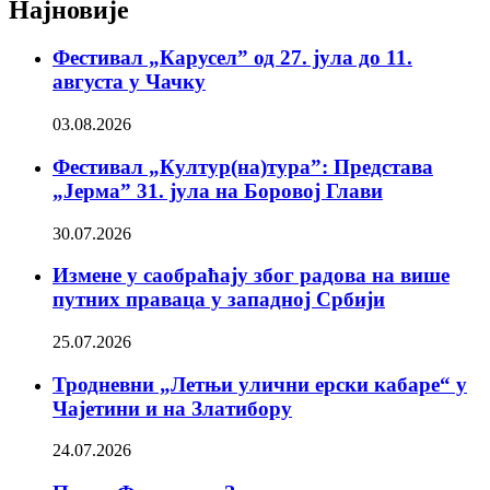
Најновије
Фестивал „Карусел” од 27. јула до 11.
августа у Чачку
03.08.2026
Фестивал „Култур(на)тура”: Представа
„Јерма” 31. јула на Боровој Глави
30.07.2026
Измене у саобраћају због радова на више
путних праваца у западној Србији
25.07.2026
Тродневни „Летњи улични ерски кабаре“ у
Чајетини и на Златибору
24.07.2026