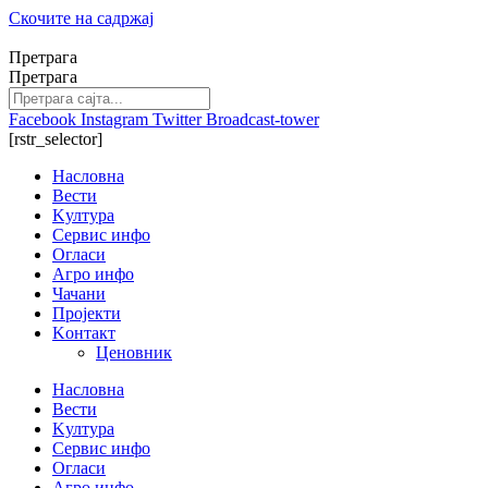
Скочите на садржај
Претрага
Претрага
Facebook
Instagram
Twitter
Broadcast-tower
[rstr_selector]
Насловна
Вести
Kултура
Сервис инфо
Огласи
Агро инфо
Чачани
Пројекти
Kонтакт
Ценовник
Насловна
Вести
Kултура
Сервис инфо
Огласи
Агро инфо