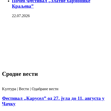
Почео Фестивал „Златне хармонике
Краљева”
22.07.2026
Сродне вести
Kултура | Вести | Одабране вести
Фестивал „Карусел” од 27. јула до 11. августа у
Чачку