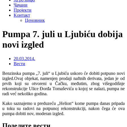
Чачани
Пројекти
Kонтакт
Ценовник
Pumpa 7. juli u Ljubiću dobija
novi izgled
20.03.2014.
Вести
Benzinska pumpa „7. juli“ u Ljubiću uskoro će dobiti potpuno novi
izgled.Ovaj objekat, namenjen prodaji naftnih derivata, jedan je od
prvih koji su otvoreni u Čačku, međutim, zbog višegodišnje
rekonstrukcije Ulice Đorđa Tomaševića u kojoj se nalazi, pumpa ne
radi već nekoliko godina.
Kako saznajemo u preduzeću „Helion“ kome pumpa danas pripada
u toku su radovi na potpunoj rekonstrukciji, nakon čega će ova
pumpa dobiti nov, moderan izgled.
Поделите вести