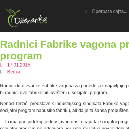
Radnici Fabrike vagona pr
program
17.01.2015.
Вести
Radnici kraljevačke Fabrike vagona za ponedeljak najavljuju p
bi radnici ove fabrike bili uvršteni u socijalni program.
Nenad Terzić, predstavnik Industrijskog sindikata Fabrike vag
socijalni program napustilo fabriku, ali da je ta šansa propušte
– Tu ima par ljudi koji jednostavno opstruiraju taj socijalni pr
scoijalni program ne odgovara, jer smo mi veliki novac dobija