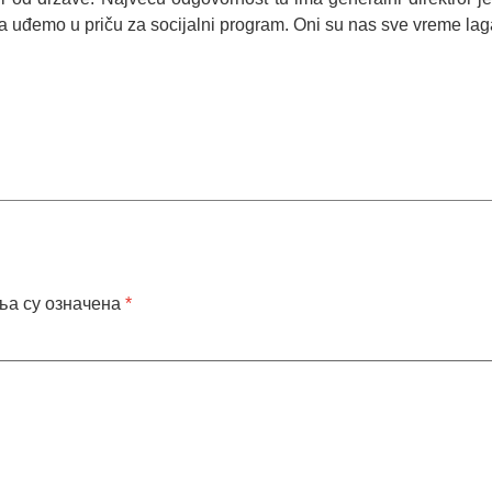
a uđemo u priču za socijalni program. Oni su nas sve vreme lagal
ља су означена
*