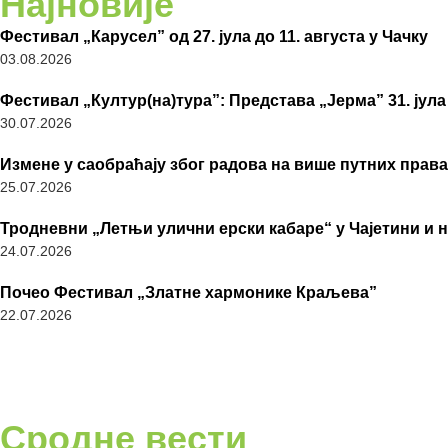
Најновије
Фестивал „Карусел” од 27. јула до 11. августа у Чачку
03.08.2026
Фестивал „Култур(на)тура”: Представа „Јерма” 31. јула
30.07.2026
Измене у саобраћају због радова на више путних права
25.07.2026
Тродневни „Летњи улични ерски кабаре“ у Чајетини и 
24.07.2026
Почео Фестивал „Златне хармонике Краљева”
22.07.2026
Сродне вести