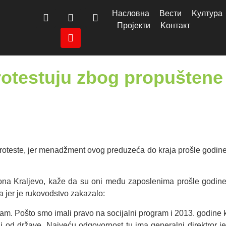
Насловна
Вести
Kултура
Пројекти
Kонтакт
otestuju zbog propuštene 
roteste, jer menadžment ovog preduzeća do kraja prošle godine
ona Kraljevo, kaže da su oni među zaposlenima prošle godine s
na jer je rukovodstvo zakazalo:
ogram. Pošto smo imali pravo na socijalni program i 2013. godine
li od države. Najveću odgovornost tu ima generalni direktror 