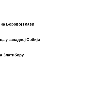
 на Боровој Глави
ца у западној Србији
на Златибору