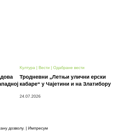
Kултура | Вести | Одабране вести
адова
Тродневни „Летњи улични ерски
ападној
кабаре“ у Чајетини и на Златибору
24.07.2026
сану дозволу. | Импресум