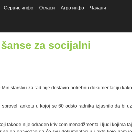
Сервис инфо
Огласи
Агро инфо
Чачани
šanse za socijalni
 Ministarstvu za rad nije dostavio potrebnu dokumentaciju kako
proveli anketu u kojoj se 60 odsto radnika izjasnilo da bi uz
 koji takođe nije odrađen krivicom menadžmenta i ljudi kojima taj
jer se on obavezao da će svu dokumentaciju i akte koje nam je