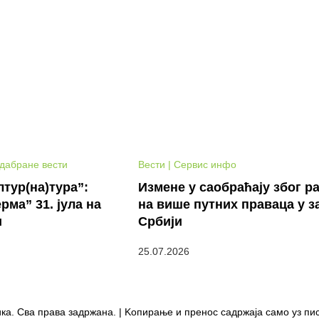
Одабране вести
Вести | Сервис инфо
тур(на)тура”:
Измене у саобраћају због р
рма” 31. јула на
на више путних праваца у з
и
Србији
25.07.2026
ка. Сва права задржана. | Kопирање и пренос садржаја само уз пи