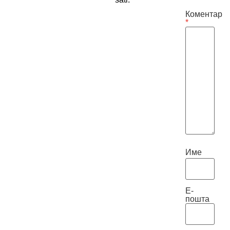
Коментар
*
Име
Е-
пошта