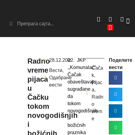
Сер
Аг
Radno
28.12.2022.
Iz JKP
Поделите
,,Komunalac“
вести
Čača
vreme
Вести
,
Čačak
k
,
pijaca
Одабране
obaveštavaju
Pijac
вести
u
sugrađane
a
,
Čačku
da
Radn
tokom
o
tokom
novogodišnjih
vrem
novogodišnjih
i
e
i
božićnih
božićnih
praznika