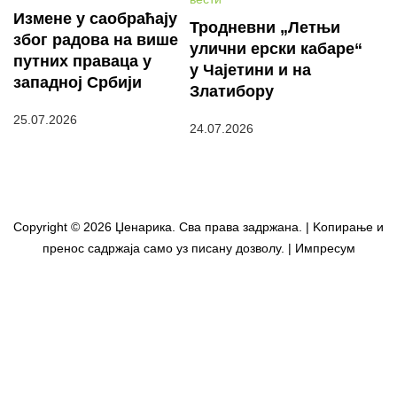
Измене у саобраћају
Тродневни „Летњи
због радова на више
улични ерски кабаре“
путних праваца у
у Чајетини и на
западној Србији
Златибору
25.07.2026
24.07.2026
Copyright © 2026 Џенарика. Сва права задржана. | Kопирање и
пренос садржаја само уз писану дозволу. | Импресум