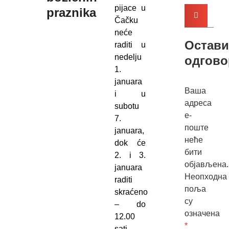
pijace u
praznika
Čačku
neće
Остави
raditi u
nedelju
одгово
1.
januara
Ваша
i u
адреса
subotu
е-
7.
поште
januara,
неће
dok će
бити
2. i 3.
објављена.
januara
Неопходна
raditi
поља
skraćeno
су
– do
означена
12.00
*
sati.