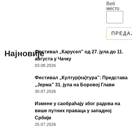
Веб
место
Најновије
Фестивал „Карусел” од 27. јула до 11.
августа у Чачку
03.08.2026
Фестивал „Култур(на)тура”: Представа
„Јерма” 31. јула на Боровој Глави
30.07.2026
Измене у саобраћају због радова на
више путних праваца у западној
Србији
25.07.2026