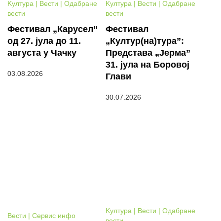
Kултура | Вести | Одабране
Kултура | Вести | Одабране
вести
вести
Фестивал „Карусел”
Фестивал
од 27. јула до 11.
„Култур(на)тура”:
августа у Чачку
Представа „Јерма”
31. јула на Боровој
03.08.2026
Глави
30.07.2026
Kултура | Вести | Одабране
Вести | Сервис инфо
вести