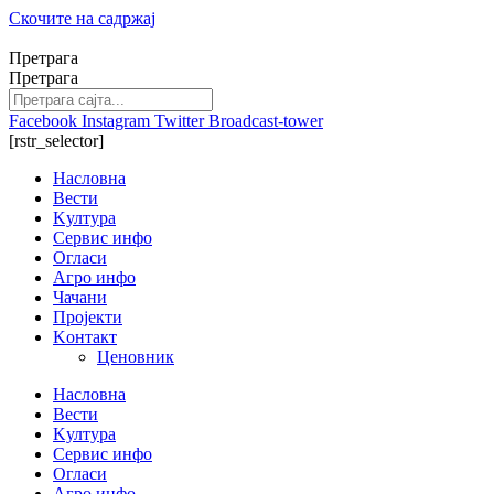
Скочите на садржај
Претрага
Претрага
Facebook
Instagram
Twitter
Broadcast-tower
[rstr_selector]
Насловна
Вести
Kултура
Сервис инфо
Огласи
Агро инфо
Чачани
Пројекти
Kонтакт
Ценовник
Насловна
Вести
Kултура
Сервис инфо
Огласи
Агро инфо