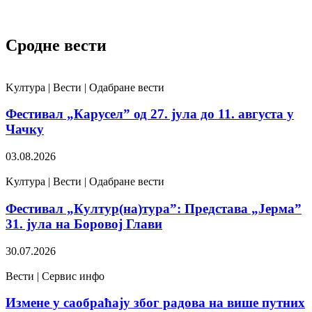
Сродне вести
Kултура | Вести | Одабране вести
Фестивал „Карусел” од 27. јула до 11. августа у
Чачку
03.08.2026
Kултура | Вести | Одабране вести
Фестивал „Култур(на)тура”: Представа „Јерма”
31. јула на Боровој Глави
30.07.2026
Вести | Сервис инфо
Измене у саобраћају због радова на више путних