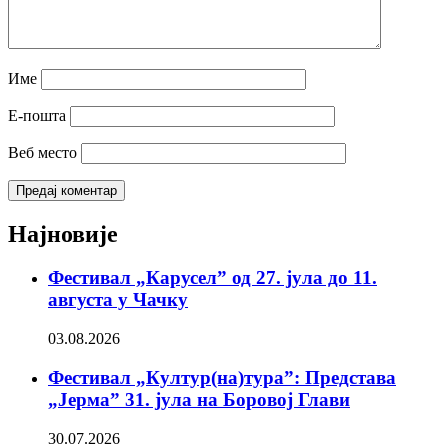
Име
Е-пошта
Веб место
Најновије
Фестивал „Карусел” од 27. јула до 11.
августа у Чачку
03.08.2026
Фестивал „Култур(на)тура”: Представа
„Јерма” 31. јула на Боровој Глави
30.07.2026