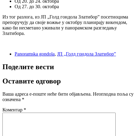
Од 20. до 24. октобра
Од 27. до 30. октобра
Из тог разлога, из ЈП „Голд гондола Златибор” посетиоцима
препоручују да своје вожње у октобру планирају викендом,
како би несметано уживали у панорамском разгледању
Златибора.
Panoramska gondola
,
ЈП „Голд гондола Златибор”
Поделите вести
Оставите одговор
Ваша адреса е-поште неће бити објављена.
Неопходна поља су
означена
*
Коментар
*