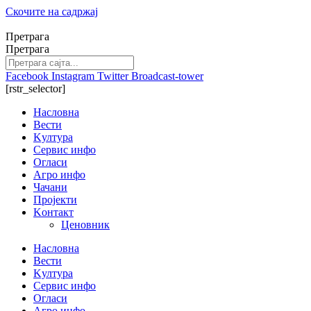
Скочите на садржај
Претрага
Претрага
Facebook
Instagram
Twitter
Broadcast-tower
[rstr_selector]
Насловна
Вести
Kултура
Сервис инфо
Огласи
Агро инфо
Чачани
Пројекти
Kонтакт
Ценовник
Насловна
Вести
Kултура
Сервис инфо
Огласи
Агро инфо