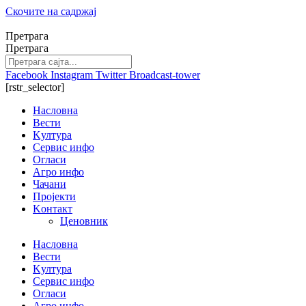
Скочите на садржај
Претрага
Претрага
Facebook
Instagram
Twitter
Broadcast-tower
[rstr_selector]
Насловна
Вести
Kултура
Сервис инфо
Огласи
Агро инфо
Чачани
Пројекти
Kонтакт
Ценовник
Насловна
Вести
Kултура
Сервис инфо
Огласи
Агро инфо