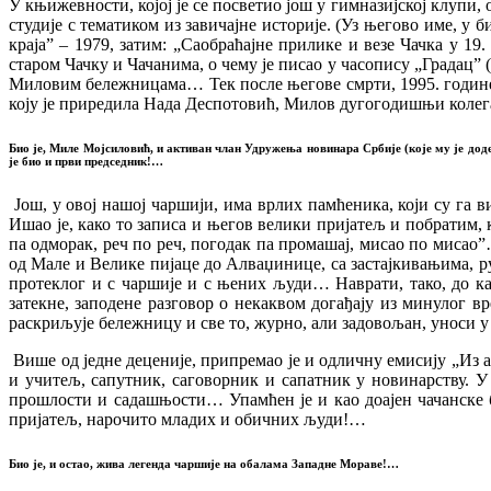
У књижевности, којој је се посветио још у гимназијској клупи, 
студије с тематиком из завичајне историје. (Уз његово име, у
краја” – 1979, затим: „Саобраћајне прилике и везе Чачка у 1
старом Чачку и Чачанима, о чему је писао у часопису „Градац” (
Миловим бележницама… Тек после његове смрти, 1995. године,
коју је приредила Нада Деспотовић, Милов дугогодишњи колега 
Био је, Миле Мојсиловић, и активан члан Удружења новинара Србије (које му је д
је био и први председник!…
Још, у овој нашој чаршији, има врлих памћеника, који су га в
Ишао је, како то записа и његов велики пријатељ и побратим, 
па одморак, реч по реч, погодак па промашај, мисао по мисао
од Мале и Велике пијаце до Алваџинице, са застајкивањима, ру
протеклог и с чаршије и с њених људи… Наврати, тако, до ка
затекне, заподене разговор о некаквом догађају из минулог в
раскриљује бележницу и све то, журно, али задовољан, уноси
Више од једне деценије, припремао је и одличну емисију „Из а
и учитељ, сапутник, саговорник и сапатник у новинарству. У
прошлости и садашњости… Упамћен је и као доајен чачанске б
пријатељ, нарочито младих и обичних људи!…
Био је, и остао, жива легенда чаршије на обалама Западне Мораве!…