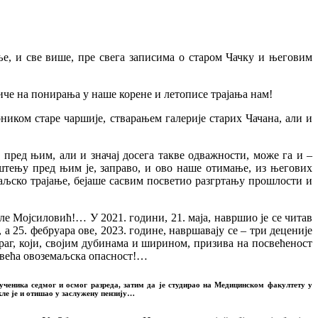
ље, и све више, пре свега записима о старом Чачку и његовим
тиче на понирања у наше корене и летописе трајања нам!
оником старе чаршије, стварањем галерије старих Чачана, али и
 пред њим, али и значај досега такве одважности, може га и –
тењу пред њим је, заправо, и ово наше отимање, из његових
маљско трајање, бејаше сасвим посветио разгртању прошлости и
ле Мојсиловић!… У 2021. години, 21. маја, навршио је се читав
 а 25. фебруара ове, 2023. године, навршавају се – три деценије
аг, који, својим дубинама и ширином, призива на посвећеност
ајвећа овоземаљска опасност!…
 ученика седмог и осмог разреда, затим да је студирао на Медицинском факултету у
акле је и отишао у заслужену пензију…