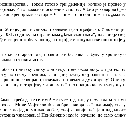
 новинарства… Током готово три деценије, колико је провео у
епортаже. И то помало и особеним стилом. А био је кадар да брзо
иле оне репортаже о старим Чачанима, о необичним, тзв. „малим
. Усто је, још, и сликао и зналачки фотографисао. У доколици,
1981. године, на страницама „Чачанског гласа“, најавио је свој
*)
и стару писаћу машину, на којој је и откуцао све оно што је у
и књиге староставне, правио је и белешке за будућу хронику о
, снимљена у овом месту…
обогати читаву слику о човеку, и његовом добу, о протеклом
у, по свему вредном, завичајној културној баштини – за сва
површно опсервирано, освежава и племени дух и душу! Они су,
завичајну историјску читанку, већ и за националну културну и
 Само – треба да се сетимо! Не смемо, дакле, у немар да затурамо
ирослав Миле Мојсиловић је добро знао да „сећања имају снагу
 не само једно минуло доба у овој чаршији, већ је и над многе
 духовна узрадовања! Приближио нам је, здушно, не само слику