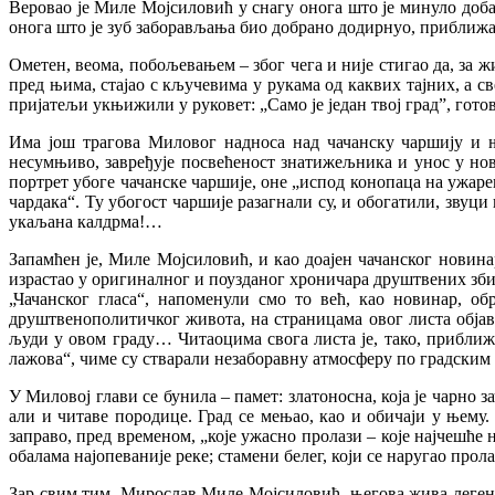
Веровао је Миле Мојсиловић у снагу онога што је минуло доба 
онога што је зуб заборављања био добрано додирнуо, приближава
Ометен, веома, побољевањем – због чега и није стигао да, за жи
пред њима, стајао с кључевима у рукама од каквих тајних, а св
пријатељи укњижили у руковет: „Само је један твој град”, гот
Има још трагова Миловог надноса над чачанску чаршију и њ
несумњиво, завређује посвећеност знатижељника и унос у нов
портрет убоге чачанске чаршије, оне „испод конопаца на ужаре
чардака“. Ту убогост чаршије разагнали су, и обогатили, звуци
укаљана калдрма!…
Запамћен је, Миле Мојсиловић, и као доајен чачанског новина
израстао у оригиналног и поузданог хроничара друштвених збив
„Чачанског гласа“, напоменули смо то већ, као новинар, об
друштвенополитичког живота, на страницама овог листа обја
људи у овом граду… Читаоцима свога листа је, тако, приближ
лажова“, чиме су стварали незаборавну атмосферу по градски
У Миловој глави се бунила – памет: златоносна, која је чарно з
али и читаве породице. Град се мењао, као и обичаји у њему.
заправо, пред временом, „које ужасно пролази – које најчешће 
обалама најопеваније реке; стамени белег, који се наругао про
Зар свим тим, Мирослав Миле Мојсиловић, његова жива легенда,