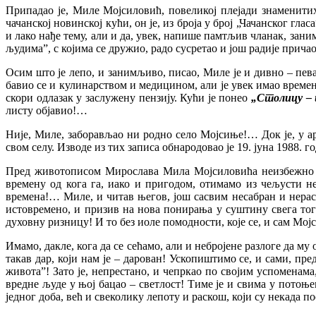
Припадао је, Миле Мојсиловић, повеликој плејади знаменитих
чачанској новинској кући, он је, из броја у број „Чачанског гл
и лако нађе тему, али и да, увек, напише памтљив чланак, зан
људима”, с којима се дружио, радо сусретао и још радије прич
Осим што је лепо, и занимљиво, писао, Миле је и дивно – пева
бавио се и кулинарством и медицином, али је увек имао времена
скори одлазак у заслужену пензију. Кући је понео
„Столицу – и
листу објавио!…
Није, Миле, заборављао ни родно село Мојсиње!… Док је, у ар
свом селу. Изводе из тих записа обнародовао је 19. јуна 1988. 
Пред животописом Мирослава Мила Мојсиловића неизбежно је 
времену од кога га, иако и пригодом, отимамо из чељусти н
времена!… Миле, и читав његов, још сасвим несабран и нерас
истовремено, и призив на нова понирања у суштину свега тога
духовну ризницу! И то без иоле помодности, које се, и сам Мој
Имамо, дакле, кога да се сећамо, али и небројене разлоге да му 
такав дар, који нам је – дарован! Ускопиштимо се, и сами, п
живота”! Зато је, непрестано, и чепркао по својим успоменама
вредне људе у њој бацао – светлост! Тиме је и свима у потоњ
једног доба, већ и свеколику лепоту и раскош, који су некада п