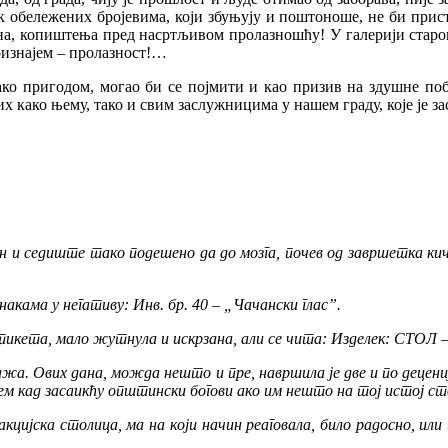
ек обележених бројевима, који збуњују и поштоноше, не би прист
, копиштења пред насртљивом пролазношћу! У галерији старог Ч
ризнајем – пролазност!…
 пригодом, могао би се појмити и као призив на здушне побун
 како њему, тако и свим заслужницима у нашем граду, које је з
 и седиште тако подешено да до мозга, почев од завршетка кичм
акама у негативу: Инв. бр. 40 – „Чачански глас”.
тикета, мало жутнула и искрзана, али се чита: Изделек: СТОЛ 
жа. Ових дана, можда нешто и пре, навршила је две и по децени
нем кад засаикћу општински богови ако им нешто на тој истој ст
цијска столица, ма на који начин реаговала, било радосно, или 