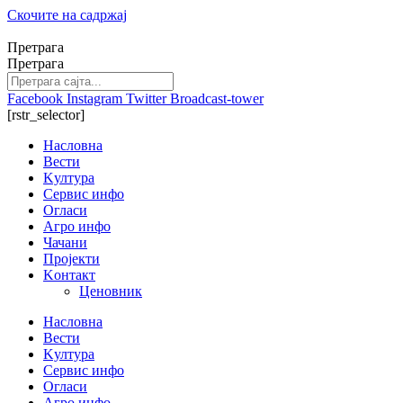
Скочите на садржај
Претрага
Претрага
Facebook
Instagram
Twitter
Broadcast-tower
[rstr_selector]
Насловна
Вести
Kултура
Сервис инфо
Огласи
Агро инфо
Чачани
Пројекти
Kонтакт
Ценовник
Насловна
Вести
Kултура
Сервис инфо
Огласи
Агро инфо