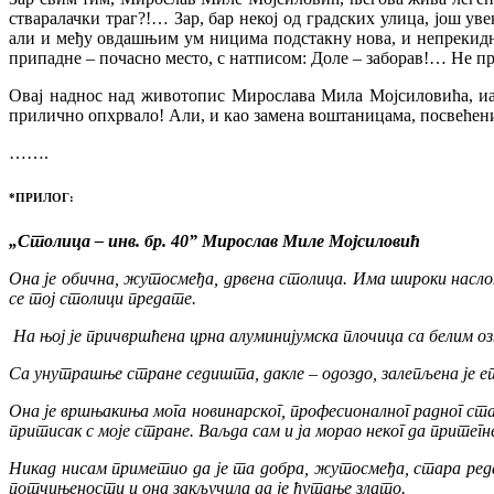
стваралачки траг?!… Зар, бар некој од градских улица, још ув
али и међу овдашњим ум ницима подстакну нова, и непрекидна
припадне – почасно место, с натписом: Доле – заборав!… Не п
Овај наднос над животопис Мирослава Мила Мојсиловића, иако
прилично опхрвало! Али, и као замена воштаницама, посвећених
…….
*ПРИЛОГ:
„Столица – инв. бр. 40” Мирослав Миле Мојсиловић
Она је обична, жутосмеђа, дрвена столица. Има широки наслон
се тој столици предате.
На њој је причвршћена црна алуминијумска плочица са белим озн
Са унутрашње стране седишта, дакле – одоздо, залепљена је е
Она је вршњакиња мога новинарског, професионалног радног ста
притисак с моје стране. Ваљда сам и ја морао неког да притег
Никад нисам приметио да је та добра, жутосмеђа, стара редак
потчињености и она закључила да је ћутање злато.