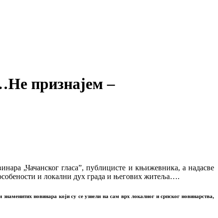
…Не признајем –
инара „Чачанског гласа”, публицисте и књижевника, а надасве
е особености и локални дух града и његових житеља….
 знаменитих новинара који су се узнели на сам врх локалног и српског новинарства,