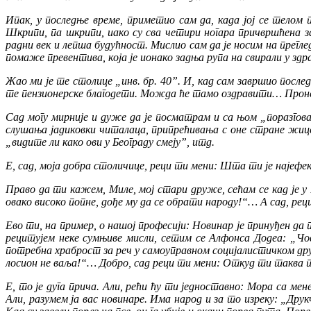
Ипак, у последње време, приметио сам да, када јој се телом 
Шкрипи, па шкрипи, иако су сва четири ногара причвршћена з
радни век и лепша будућност. Мислио сам да је носим на прегле
помаже превентива, која је ионако задња рупа на свирали у здр
Жао ми је те столице „инв. бр. 40”. И, кад сам завршио после
те пензионерске благодети. Можда ће тамо оздравити… Проне
Сад могу мирније и дуже да је посматрам и са њом „поразгова
слушања јадиковки читалаца, припрећивања с оне стране жице, 
„видите ли како ови у Београду смеју”, итд.
Е, сад, моја добра столичице, реци ти мени: Шта ти је најефе
Право да ти кажем, Миле, мој стари друже, сећам се кад је у 
овако високо попне, дође му да се обрати народу!“… А сад, ре
Ево ти, на пример, о нашој професији: Новинар је принуђен да
рецитујем неке сумњиве мисли, сетим се Алфонса Додеа: „Чо
потребна храброст за реч у самоуправном социјалистичком друш
лосион не ваља!“… Добро, сад реци ти мени: Откуд ти таква пат
Е, то је дуга прича. Али, рећи ћу ти једноставно: Мора са м
Али, разумем ја вас новинаре. Има народ и за то изреку: „Друкч