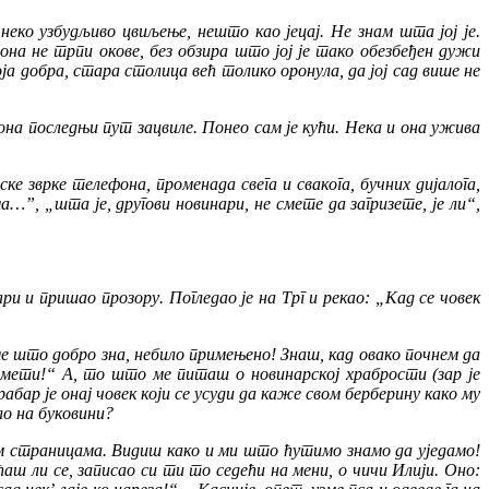
неко узбудљиво цвиљење, нешто као јецај. Не знам шта јој је.
на не трпи окове, без обзира што јој је тако обезбеђен дужи
ја добра, стара столица већ толико оронула, да јој сад више не
 она последњи пут за
ц
виле. Понео сам је кући. Нека и она ужива
 зврке телефона, променада свега и свакога, бучних дијалога,
…”, „шта је, другови новинари, не смете да загризете, је ли“,
и и пришао прозору. Погледао је на Трг и рекао: „Кад се човек
ме што добро зна, небило примењено! Знаш, кад овако почнем да
амети!“ А, то што ме питаш о новинарској храбрости (зар је
ар је онај човек који се усуди да каже свом берберину како му
ло на буковини?
ким страницама. Видиш како и ми што ћутимо знамо да уједамо!
ећаш ли се, записао си ти то седећи на мени, о чичи Илији. Оно: