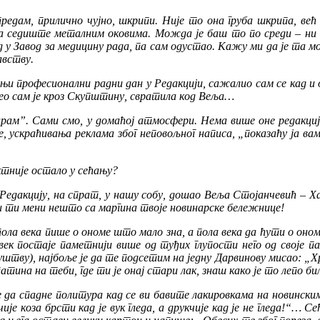
предам, прилично чујно, шкрипи. Није то она груба шкрипа, већ 
а седиште металним оковима. Можда је баш то по среди – ни о
д у Завод за медицину рада, па сам одустао. Кажу ми да је та мо
авству.
дњи професионални радни дан у Редакцији, сажалио сам се кад и
о сам је кроз Скупштину, свратила код Веља…
рам”. Сами смо, у домаћој атмосфери. Нема више оне редакцијске
ускраћивања реклама због неповољног написа, „показаћу ја вама
ктније остало у сећању?
Редакцију, на спрат, у нашу собу, дошао Веља Стојанчевић – Хар
ци ти мени нешто са маргина твоје новинарске бележнице!
 пола века пише о ономе што мало зна, а пола века да ћути о оно
век постаје паметнији више од туђих глупости него од своје п
тву), најбоље је да те подсетим на једну Дарвинову мисао: „Храб
ина на теби, где ти је онај стари лак, знаш како је то лепо би
ене да спадне политура кад се ви бавите лакировкама на новинс
ије коза брсти кад је вук гледа, а друкчије кад је не гледа!“… С