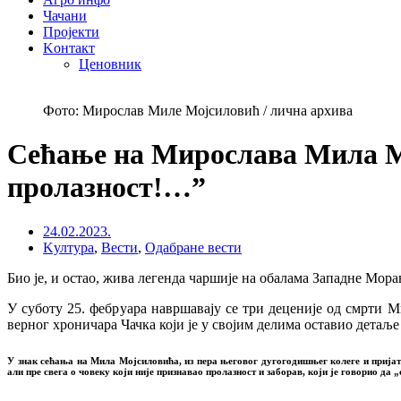
Чачани
Пројекти
Kонтакт
Ценовник
Фото: Мирослав Миле Мојсиловић / лична архива
Сећање на Мирослава Мила Мо
пролазност!…”
24.02.2023.
Kултура
,
Вести
,
Одабране вести
Био је, и остао, жива легенда чаршије на обалама Западне Мор
У суботу 25. фебруара навршавају се три деценије од смрти 
верног хроничара Чачка који је у својим делима оставио дета
У знак сећања на Мила Мојсиловића, из пера његовог дугогодишњег колеге и пријате
али пре свега о човеку који није признавао пролазност и заборав, који је говорио д