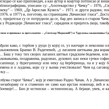
огледао се као приповедач, а као аутор и коаутор потписао је ви
 библиографијама, уписани су: „Апотекарство у Чачку” – 1976, „С
9. веку” – 1969, „Др Јарослав Кужељ“ – 1971. и други радови, п
1976. и 1977) и, поготову, на страницама „Чачанског гласа”. Дос
 пријатељи су се потрудили да се, бар део записа о старом Ч
у Редакцији „Чачанског гласа”, сарадник и пријатељ (која, тако
оделило и признање за прегалаштво – „Светозар Марковић”) и Удружења књижевника 
иђали како, с торбом у руци (у којој се, уз наочаре и неколико
књижевник Бранко В. Радичевић, „у лаганим шетњама два корака 
”… Баш у току тих својих лаганих шетњи градским бедемом, или
ковањима, поздравима, радознао, духовит, као неки грчки софист
сапнице, у бурегџиницу или неку од берберница, па и у коју б
ремена и о људима, који су у њима учествовали! Чим од саговор
 у њу…
лбума старог Чачка”, коју је емитовао Радио Чачак. А у „Чачанск
 незабораву се и стаменио не само као врстан новинар, већ и 
оемије!… Био је истински – истинописац. А бејаше, увек, и кад