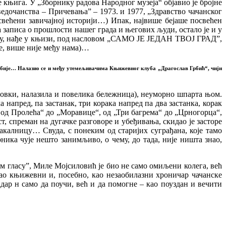
ше књига. У „Зборнику радова Народног музеја“ објавио је бројне
ведочанства – Причевања” – 1973. и 1977, „Здравство чачанског
освећени завичајној историји…) Ипак, највише бејаше посвећен
та записа о прошлости нашег града и његових људи, остало је и у
ачку, нађе у књизи, под насловом „САМО ЈЕ ЈЕДАН ТВОЈ ГРАД”,
ђе, више није међу нама)…
Србије… Налазио се и међу утемељивачима Књижевног клуба „Драгослав Грбић“, чији
 оловки, налазила и повелика бележница), неуморно шпарта њом.
напред, па застанак, три корака напред па два застанка, корак
 од Пролећа“ до „Моравице“, од „Три багрема“ до „Црногорца“,
, спреман на дугачке разговоре и убеђивања, скидао је засторе
акалницу… Свуда, с понеким од старијих суграђана, које тамо
ника чује нешто занимљиво, о чему, до тада, није ништа знао,
ом гласу”, Миле Мојсиловић је био не само омиљени колега, већ
као књижевни и, посебно, као незаобилазни хроничар чачанске
ар н само да поучи, већ и да помогне – као поуздан и вечити