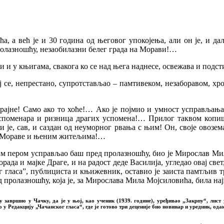
, а већ је и 30 година од његовог упокојења, али он је, и да
олазношћу, незаобилазни белег града на Морави!…
и и у књигама, свакога ко се над њега наднесе, освежава и подс
ој се, непрестано, супротстављао – памтивеком, незаборавом, хр
 скрајне! Само ако то хоће!… Ако је појмио и умност усправљања
 споменара и ризница драгих успомена!… Прилог таквом копиш
 је, сав, и саздан од неуморног рвања с њим! Он, своје овозе
не Мораве и њеним житељима!…
ојим пером усправљао баш пред пролазношћу, био је Мирослав Ми
рада и мајке Драге, и на радост деде Василија, угледао овај свет,
 гласа”, публициста и књижевник, оставио је заиста памтљив тр
ед пролазношћу, која је, за Мирослава Мила Мојсиловића, била н
завршио у Чачку, да је у њој, као ученик (1939. године), уређивао „Закрпу“, лист
о у Редакцију „Чачанског гласа“, где је готово три деценије био новинар и уредник, од