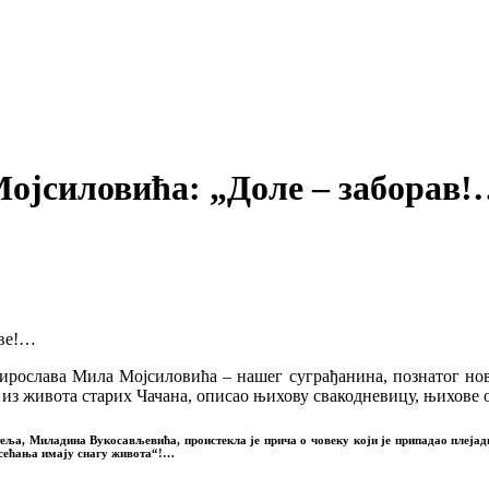
јсиловића: „Доле – заборав!
аве!…
Мирослава Мила Мојсиловића – нашег суграђанина, познатог нов
ље из живота старих Чачана, описао њихову свакодневицу, њихов
ља, Миладина Вукосављевића, проистекла је прича о човеку који је припадао плејади
а „сећања имају снагу живота“!…