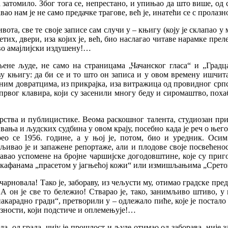
затомило. Због тога се, непрестано, и упињао да што више, од 
о нам је не само предачке трагове, већ је, инатећи се с пролаз
вота, све те своје записе сам случи у – књигу (коју је склапао у
етих, двери, иза којих је, већ, био наслагао читаве нарамке пре
ово амајлијски издушену!…
ене људе, не само на страницама „Чачанског гласа“ и „Градца
у књигу: да би се и то што он записа и у овом времену ишчита
ним довратцима, из прикрајка, иза витражица од провидног српс
 првог клавира, који су засенили многу беду и сиромаштво, поха
рства и публицистике. Веома раскошног талента, студиозан при о
ања и људских судбина у овом крају, посебно када је реч о њего
рео се 1956. године, а у њој је, потом, био и уредник. Оси
вљивао је и запажене репортаже, али и плодове своје посвећен
авао успомене на бројне чаршијске догодовштине, које су приг
м кафанама „прасетом у јагњећој кожи“ или измишљањима „Срет
ачарновала! Тако је, забораву, из чељусти му, отимао градске пред
 А он је све то бележио! Стварао је, тако, занимљиво штиво, у
накарадно гради“, претворили у – одлежало пиће, које је постал
лазности, који подстиче и оплемењује!…
 од града, чију је прошлост и људе отимао од заборава, није за