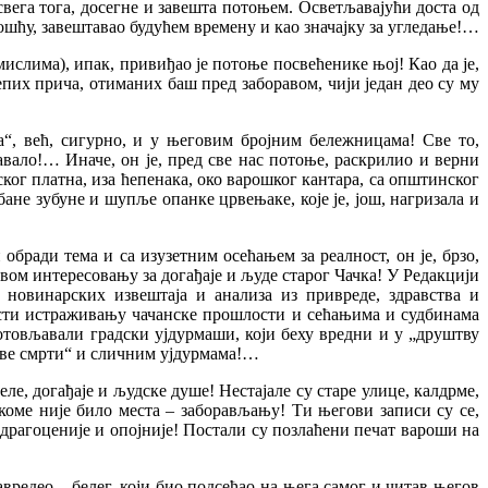
свега тога, досегне и завешта потоњем. Осветљавајући доста од
ношћу, завештавао будућем времену и као значајку за угледање!…
 мислима), ипак, привиђао је потоње посвећенике њој! Као да је,
лепих прича, отиманих баш пред заборавом, чији један део су му
“, већ, сигурно, и у његовим бројним бележницама! Све то,
вало!… Иначе, он је, пред све нас потоње, раскрилио и верни
ког платна, иза ћепенака, око варошког кантара, са општинског
бане зубуне и шупље опанке црвењаке, које је, још, нагризала и
бради тема и са изузетним осећањем за реалност, он је, брзо,
вом интересовању за догађаје и људе старог Чачка! У Редакцији
м новинарских извештаја и анализа из привреде, здравства и
ости истраживању чачанске прошлости и сећањима и судбинама
отовљавали градски ујдурмаши, који беху вредни и у „друштву
ове смрти“ и сличним ујдурмама!…
еле, догађаје и људске душе! Нестајале су старе улице, калдрме,
 коме није било места – заборављању! Ти његови записи су се,
о драгоценије и опојније! Постали су позлаћени печат вароши на
вредео – белег, који био подсећао на њега самог и читав његов