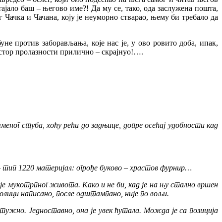
ајало баш – његово име?! Да му се, тако, ода заслужена пошта,
ачка и Чачана, коју је неуморно стварао, њему би требало да
е против заборављања, које нас је, у ово ровито доба, ипак,
астор пролазности прилично – скрајнуо!….
еног стуба, хоћу рећи до задњице, допре осећај удобности кад
– тип 1220 материјал: огрође буково – храстов фурнир…
је мукотрпног живота. Како и не би, кад је на њу стално вршен
олици написано, после одштампано, није по вољи.
тужно. Једноставно, она је увек ћутала. Можда је са позиција