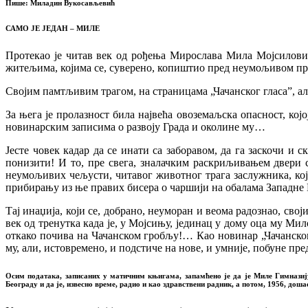
Пише:
Миладин Вукосављевић
САМО ЈЕ ЈЕДАН – МИЛЕ
Протекао је читав век од рођења Мирослава Мила Мојсиловића
житељима, којима се, суверено, копиштио пред неумољивом пр
Својим памтљивим трагом, на страницама „Чачанског гласа”, ал
За њега је пролазност била највећа овоземаљска опасност, кој
новинарским записима о развоју Града и околине му…
Јесте човек кадар да се инати са заборавом, да га заскочи и
понизити! И то, пре свега, зналачким раскриљивањем двери
неумољивих чељусти, читавог животног трага заслужника, који
прибирању из ње правих бисера о чаршији на обалама Запад
Тај инаџија, који се, добрано, неуморан и веома радознао, св
век од тренутка када је, у Мојсињу, јединац у дому оца му Мило
откако почива на Чачанском гробљу!… Као новинар „Чачанског
му, али, истовремено, и подстиче на нове, и умније, побуне пр
Осим података, записаних у матичним књигама, запамћено је да је Миле Гимназију 
Београду и да је, извесно време, радио и као здравствени радник, а потом, 1956, доша