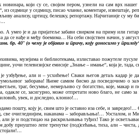
 новинара, који су се, својим пером, узнели на сам врх нашег
аса“, из седмице у седмицу, писао чланке, коментаре, извештаје, р
имљиву анализу, цртицу, белешку, репортажу. Најчитаније су му б
ао…
о. А умео је и да пријатеље забави свирком на приму или гитари
 да се нађе и међу боемима… На себи својствен начин, у августу 
нв. бр. 40
”
(о чему је објавио и причу, коју доносимо у прилогу
хивима, музејима и библиотекама, излиставао пожутеле пусуле 
године, уочи телевизијске емисије „Знање – имање“, која је, тада
узбуђење, али и – усхићење! Сваки његов детаљ кадар је да 
еумољивог заборава! Њиме самим бисмо да посведочимо о залог
ветљен, траг, бесумње, немерљиво су богатство, које, макар и 
, одакле се, засигурно, може отпретати ново благо, не само за 
силовић, увек, и доследно, клонио!…
одамо пошту, коју је, свим што је оставио иза себе, и завредео!…
ред, све очигледнијим, наканама – заборављања!… Уосталом, и М
, али је и подстицао на раскриљивања туђих! Тако је осветљавао
ем добу приуштио лепе тренутке (под)сећања, тиха, али – чиста,
остојали!…