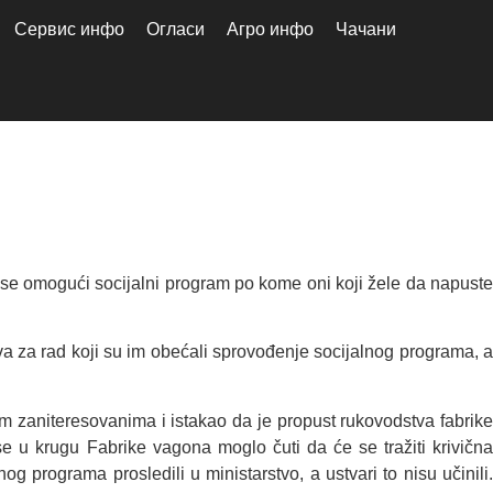
Сервис инфо
Огласи
Агро инфо
Чачани
 se omogući socijalni program po kome oni koji žele da napuste
va za rad koji su im obećali sprovođenje socijalnog programa, a
im zaniteresovanima i istakao da je propust rukovodstva fabrike
se u krugu Fabrike vagona moglo čuti da će se tražiti krivična
 programa prosledili u ministarstvo, a ustvari to nisu učinili.