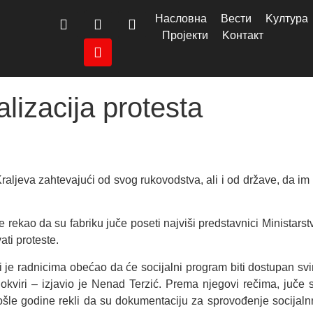
Насловна
Вести
Kултура
Пројекти
Kонтакт
alizacija protesta
aljeva zahtevajući od svog rukovodstva, ali i od države, da im
ekao da su fabriku juče poseti najviši predstavnici Ministarst
ti proteste.
i je radnicima obećao da će socijalni program biti dostupan sv
okviri – izjavio je Nenad Terzić. Prema njegovi rečima, juče 
šle godine rekli da su dokumentaciju za sprovođenje socijalnnog