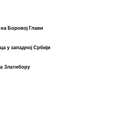
 на Боровој Глави
ца у западној Србији
на Златибору