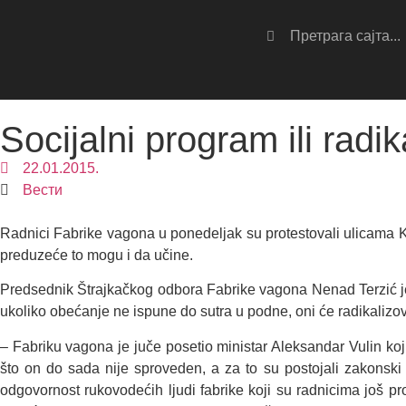
Socijalni program ili radik
22.01.2015.
Вести
Radnici Fabrike vagona u ponedeljak su protestovali ulicama Kr
preduzeće to mogu i da učine.
Predsednik Štrajkačkog odbora Fabrike vagona Nenad Terzić je r
ukoliko obećanje ne ispune do sutra u podne, oni će radikalizova
– Fabriku vagona je juče posetio ministar Aleksandar Vulin koj
što on do sada nije sproveden, a za to su postojali zakonski 
odgovornost rukovodećih ljudi fabrike koji su radnicima još pro