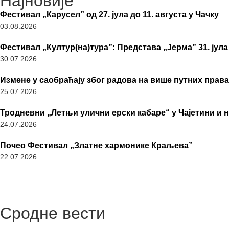
Најновије
Фестивал „Карусел” од 27. јула до 11. августа у Чачку
03.08.2026
Фестивал „Култур(на)тура”: Представа „Јерма” 31. јула
30.07.2026
Измене у саобраћају због радова на више путних права
25.07.2026
Тродневни „Летњи улични ерски кабаре“ у Чајетини и 
24.07.2026
Почео Фестивал „Златне хармонике Краљева”
22.07.2026
Сродне вести