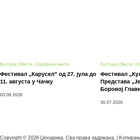
Kултура | Вести | Одабране вести
Kултура | Вести | 
Фестивал „Карусел” од 27. јула до
Фестивал „Кул
11. августа у Чачку
Представа „Је
Боровој Глав
03.08.2026
30.07.2026
Copyright © 2026 Џенарика. Сва права задржана. | Kопирањ