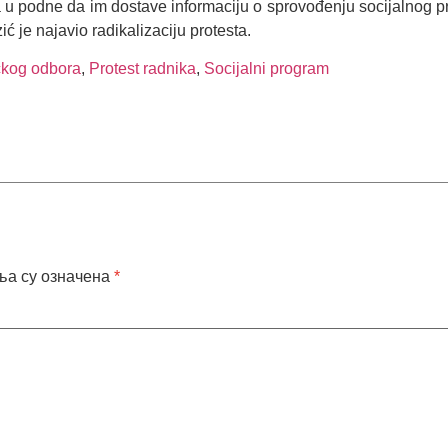
a u podne da im dostave informaciju o sprovođenju socijalnog pr
ć je najavio radikalizaciju protesta.
čkog odbora
,
Protest radnika
,
Socijalni program
ља су означена
*