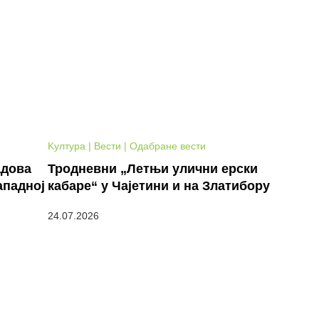
Kултура | Вести | Одабране вести
адова
Тродневни „Летњи улични ерски
ападној
кабаре“ у Чајетини и на Златибору
24.07.2026