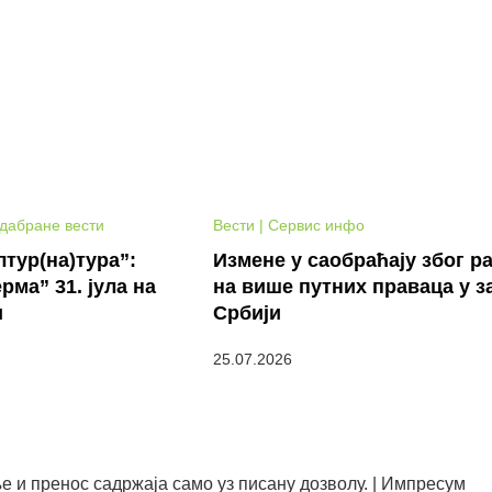
Одабране вести
Вести | Сервис инфо
тур(на)тура”:
Измене у саобраћају због р
рма” 31. јула на
на више путних праваца у з
и
Србији
25.07.2026
е и пренос садржаја само уз писану дозволу. | Импресум