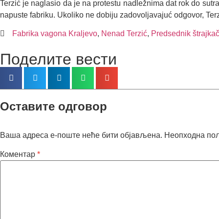
Terzić je naglasio da je na protestu nadležnima dat rok do sutr
napuste fabriku. Ukoliko ne dobiju zadovoljavajuć odgovor, Terzi
Fabrika vagona Kraljevo
,
Nenad Terzić
,
Predsednik štrajka
Поделите вести
Оставите одговор
Ваша адреса е-поште неће бити објављена.
Неопходна по
Коментар
*