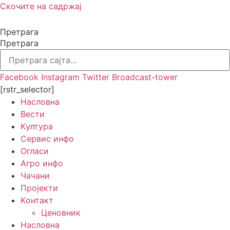
Скочите на садржај
Претрага
Претрага
Facebook
Instagram
Twitter
Broadcast-tower
[rstr_selector]
Насловна
Вести
Kултура
Сервис инфо
Огласи
Агро инфо
Чачани
Пројекти
Kонтакт
Ценовник
Насловна