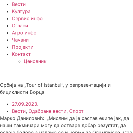
Вести
Kултура
Сервис инфо
Огласи
Агро инфо
Чачани
Пројекти
Kонтакт
Ценовник
Србија на „Tour of Istanbul”, у репрезентацији и
бициклисти Борца
27.09.2023.
Вести
,
Одабране вести
,
Спорт
Марко Даниловић: „Мислим да је састав екипе јак, да
наши такмичари могу да остваре добар резултат, да
освоје бодове а надамо се и норму за Олимпијске игре