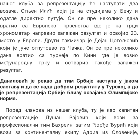
нашег клуба за репрезентацију ће наступати два
возача. Огњен Илић, који је на студијама у Бечу и
одатле директно путује. Он се пре неколико дана
вратио са Европског првенства где је на трци
хронометар направио запажен резултат и освојио 23.
место у Европи. Други такмичар је Дејан Цогољевић
који је јуче отпутовао из Чачка. Он се пре неколико
дана вратио са турнеје по Кини где је возио
међународну трку и остварио такође запажен
резултат.
Даниловић је рекао да тим Србије наступа у јаком
саставу и да се нада добром резултату у Турској, а да
је репрезентација Србије близу освајања Олимпијске
норме.
– Поред чланова из нашег клуба, ту је као капитен
репрезентације Душан Рајовић који вози за
професионални тим Бахреин, затим Ђорђе Ђурић који
вози за континенталну екипу Адриа из Словеније,