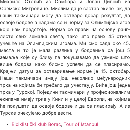
Михаило Столић из Сомбора и Јован Дивнић из
Сремске Митровице. Мислим да је састав екипе јак, да
наши такмичари могу да остваре добар резултат, да
освоје бодове а надамо се и норму за Олимпијске игре
које нам предстоје. Норма се прави на основу ранг-
листе свих земаља света, тако што првих 45 стиче
учешће на Олимпијским играма. Ми смо сада око 45.
места и то је мала разлика у бодовима са још 5
земаља које су близу па покушавамо да узмемо што
више бодова како бисмо успели да се пласирамо.
Крајњи датум за остваривање норме је 15. октобар.
Наши такмичари имају још неколико међународних
трка на којима би требало да учествују. Биће још једна
трка у Турској. Поједини такмичари у професионалним
екипама имају трке у Кини и у целој Европи, на којима
ће покушати да освоје бодове и да се пласирају. А из
Турске очекујемо добре вести.
Biciklistički klub Borac
,
Tour of Istanbul