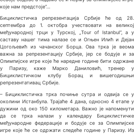
које нам предстоје”…
Бициклистичка репрезентација Србије ће од 28.
септембра до 1. октобра учествовати на великој
међународној трци у Турској, „Tour of Istanbul”, а у
саставу нашег тима налазе се и Огњен Илић и Дејан
Цогољевић из чачанског Борца. Ова трка је веома
важна за репрезентацију Србије, јер се бодује и за
Олимпијске игре које ће наредне године бити одржане
у Паризу, каже Марко Даниловић, тренер у
Бициклистичком клубу Борац и вишегодишњи
репрезентативац Србије.
– Бициклистичка трка почиње сутра и одвија се у
околини Истанбула. Трајаће 4 дана, односно 4 етапе у
дужини од око 150 километара. Важно је напоменути
да се трка налази у календару Бициклистичке
међународне федерације и бодује се за Олимпијске
игре које ће се одржати следеће године у Паризу. Из