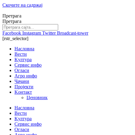
Скочите на садржај
Претрага
Претрага
Facebook
Instagram
Twitter
Broadcast-tower
[rstr_selector]
Насловна
Вести
Kултура
Сервис инфо
Огласи
Агро инфо
Чачани
Пројекти
Kонтакт
Ценовник
Насловна
Вести
Kултура
Сервис инфо
Огласи
Агро инфо