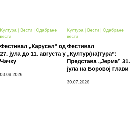
Kултура | Вести | Одабране
Kултура | Вести | Одабране
вести
вести
Фестивал „Карусел” од
Фестивал
27. јула до 11. августа у
„Култур(на)тура”:
Чачку
Представа „Јерма” 31.
јула на Боровој Глави
03.08.2026
30.07.2026