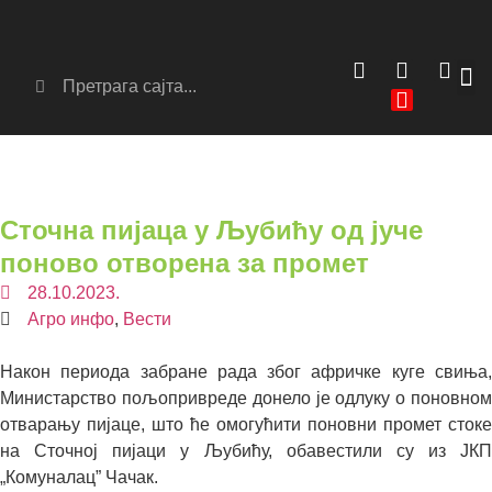
Сер
Аг
Сточна пијаца у Љубићу од јуче
поново отворена за промет
28.10.2023.
Агро инфо
,
Вести
Након периода забране рада због афричке куге свиња,
Министарство пољопривреде донело је одлуку о поновном
отварању пијаце, што ће омогућити поновни промет стоке
на Сточној пијаци у Љубићу, обавестили су из ЈКП
„Комуналац” Чачак.