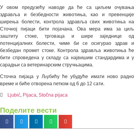
У овом предузећу наводе да ће са циљем очувања
здравља и безбедности животиња, као и превенције
ширења болести, контрола здравља свих животиња на
Сточној пијаци бити појачана. Ова мера има за циљ
заштиту стоке, трговаца и шире заједнице од
потенцијалних болести, чиме би се осигурао здрав и
безбедан промет стоке. Контрола здравља животиња ће
бити спроведена у складу са највишим стандардима и у
сарадњи са ветеринарским стручњацима.
Сточна пијаца у Љубићу ће убудуће имати ново радно
време и биће отворена петком од 6 до 12 сати.
Ljubić
,
Pijaca
,
Stočna pijaca
Поделите вести