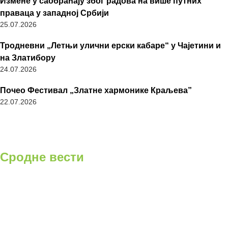
Измене у саобраћају због радова на више путних
праваца у западној Србији
25.07.2026
Тродневни „Летњи улични ерски кабаре“ у Чајетини и
на Златибору
24.07.2026
Почео Фестивал „Златне хармонике Краљева”
22.07.2026
Сродне вести