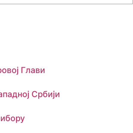
ровој Глави
ападној Србији
тибору