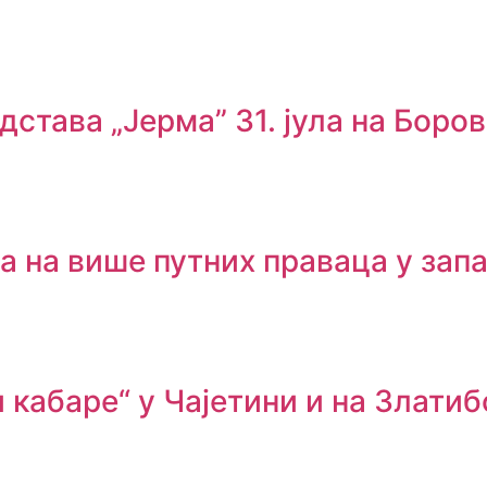
става „Јерма” 31. јула на Боров
а на више путних праваца у зап
кабаре“ у Чајетини и на Златиб