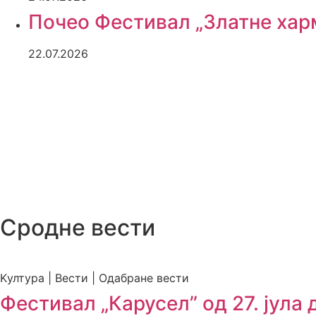
Почео Фестивал „Златне ха
22.07.2026
Сродне вести
Kултура | Вести | Одабране вести
Фестивал „Карусел” од 27. јула д