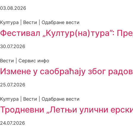
03.08.2026
Kултура | Вести | Одабране вести
Фестивал „Култур(на)тура”: Пред
30.07.2026
Вести | Сервис инфо
Измене у саобраћају због радов
25.07.2026
Kултура | Вести | Одабране вести
Тродневни „Летњи улични ерски 
24.07.2026