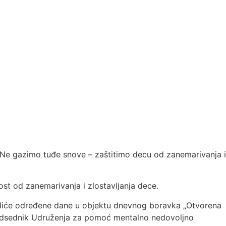
Ne gazimo tuđe snove – zaštitimo decu od zanemarivanja i
ost od zanemarivanja i zlostavljanja dece.
odiće određene dane u objektu dnevnog boravka „Otvorena
ć, predsednik Udruženja za pomoć mentalno nedovoljno