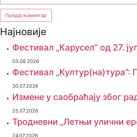
Најновије
Фестивал „Карусел” од 27. јул
03.08.2026
Фестивал „Култур(на)тура”: П
30.07.2026
Измене у саобраћају због ра
25.07.2026
Тродневни „Летњи улични ерс
24.07.2026