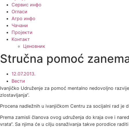
Сервис инфо
Огласи
Агро инфо
Чачани
Пројекти
Kонтакт
Ценовник
Stručna pomoć zanemare
12.07.2013.
Вести
Ivanjičko Udruženje za pomoć mentalno nedovoljno razvij
zlostavljanja“.
Procena nadležnih u ivanjičkom Centru za socijalni rad je 
Prema zamisli članova ovog udruženja do kraja ove i nare
vrata“. Sa njima će u cilju osnaživanja takve porodice radi