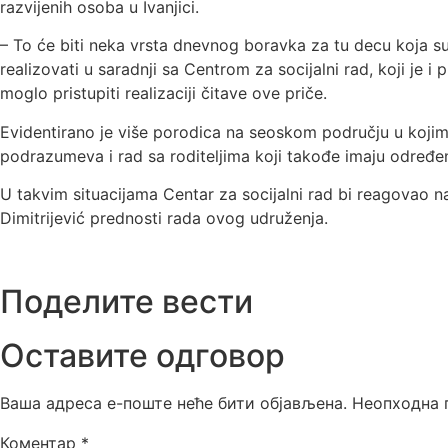
razvijenih osoba u Ivanjici.
– To će biti neka vrsta dnevnog boravka za tu decu koja su
realizovati u saradnji sa Centrom za socijalni rad, koji je 
moglo pristupiti realizaciji čitave ove priče.
Evidentirano je više porodica na seoskom području u kojim
podrazumeva i rad sa roditeljima koji takođe imaju određen
U takvim situacijama Centar za socijalni rad bi reagovao n
Dimitrijević prednosti rada ovog udruženja.
Поделите вести
Оставите одговор
Ваша адреса е-поште неће бити објављена.
Неопходна 
Коментар
*