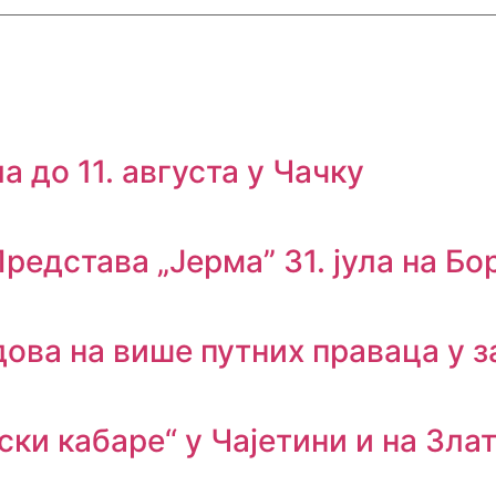
а до 11. августа у Чачку
редстава „Јерма” 31. јула на Бо
дова на више путних праваца у з
ки кабаре“ у Чајетини и на Зла