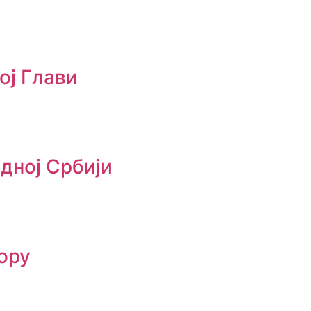
ој Глави
адној Србији
ору