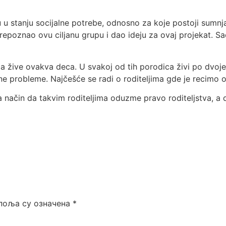
 u stanju socijalne potrebe, odnosno za koje postoji sumnja
i prepoznao ovu ciljanu grupu i dao ideju za ovaj projekat. 
a žive ovakva deca. U svakoj od tih porodica živi po dvoj
e probleme. Najčešće se radi o roditeljima gde je recimo o
a način da takvim roditeljima oduzme pravo roditeljstva, a 
поља су означена
*