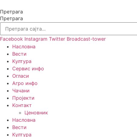
Скочите
на
Претрага
садржај
Претрага
Facebook
Instagram
Twitter
Broadcast-tower
Насловна
Вести
Kултура
Сервис инфо
Огласи
Агро инфо
Чачани
Пројекти
Kонтакт
Ценовник
Насловна
Вести
Kултура