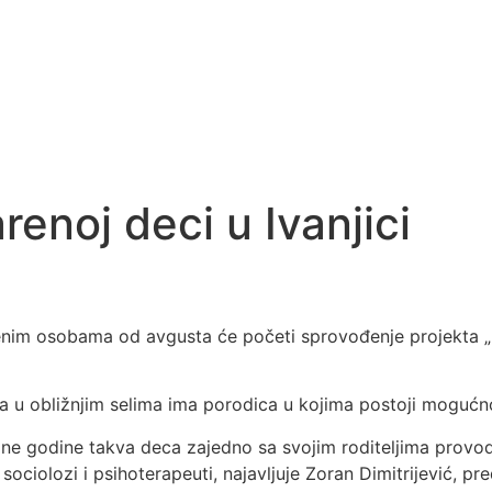
noj deci u Ivanjici
enim osobama od avgusta će početi sprovođenje projekta „
da u obližnjim selima ima porodica u kojima postoji mogućn
dne godine takva deca zajedno sa svojim roditeljima prov
ti sociolozi i psihoterapeuti, najavljuje Zoran Dimitrijevi