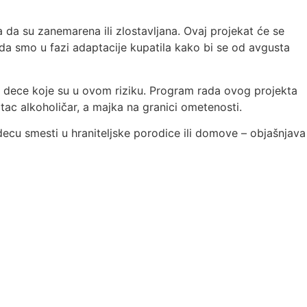
 da su zanemarena ili zlostavljana. Ovaj projekat će se
Sada smo u fazi adaptacije kupatila kako bi se od avgusta
e dece koje su u ovom riziku. Program rada ovog projekta
tac alkoholičar, a majka na granici ometenosti.
decu smesti u hraniteljske porodice ili domove – objašnjava