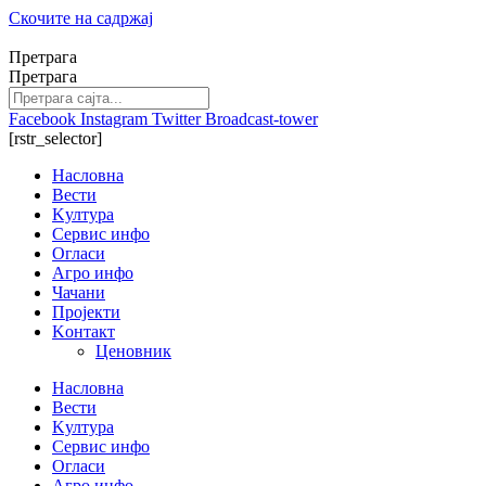
Скочите на садржај
Претрага
Претрага
Facebook
Instagram
Twitter
Broadcast-tower
[rstr_selector]
Насловна
Вести
Kултура
Сервис инфо
Огласи
Агро инфо
Чачани
Пројекти
Kонтакт
Ценовник
Насловна
Вести
Kултура
Сервис инфо
Огласи
Агро инфо