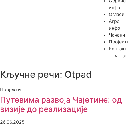
Сервис
инфо
Огласи
Агро
инфо
Чачани
Пројект
Kонтакт
Це
Kључне речи: Otpad
Пројекти
Путевима развоја Чајетине: од
визије до реализације
26.06.2025