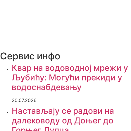
Сервис инфо
Квар на водоводној мрежи у
Љубићу: Могући прекиди у
водоснабдевању
30.07.2026
Настављају се радови на
далеководу од Доњег до
Горњег Дупца