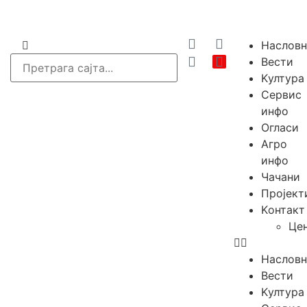
Насловн
Вести
Kултура
Сервис
инфо
Огласи
Агро
инфо
Чачани
Пројект
Kонтакт
Це
Насловн
Вести
Kултура