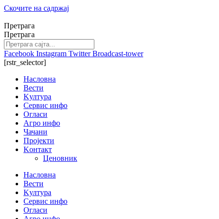
Скочите на садржај
Претрага
Претрага
Facebook
Instagram
Twitter
Broadcast-tower
[rstr_selector]
Насловна
Вести
Kултура
Сервис инфо
Огласи
Агро инфо
Чачани
Пројекти
Kонтакт
Ценовник
Насловна
Вести
Kултура
Сервис инфо
Огласи
Агро инфо