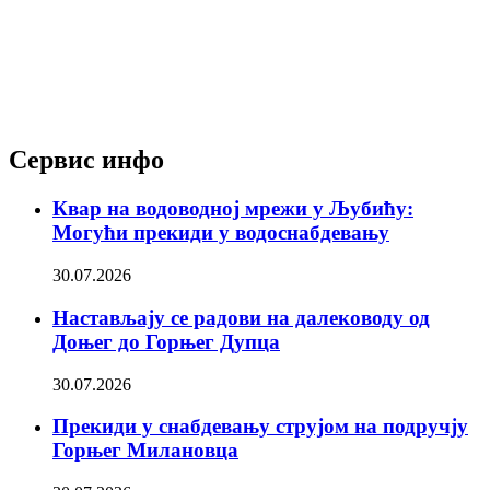
Сервис инфо
Квар на водоводној мрежи у Љубићу:
Могући прекиди у водоснабдевању
30.07.2026
Настављају се радови на далеководу од
Доњег до Горњег Дупца
30.07.2026
Прекиди у снабдевању струјом на подручју
Горњег Милановца