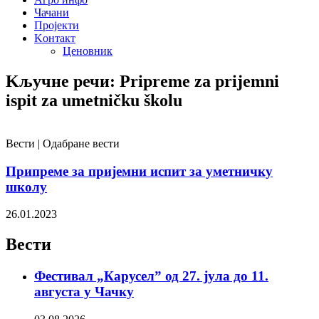
Чачани
Пројекти
Kонтакт
Ценовник
Kључне речи: Pripreme za prijemni
ispit za umetničku školu
Вести | Одабране вести
Припреме за пријемни испит за уметничку
школу
26.01.2023
Вести
Фестивал „Карусел” од 27. јула до 11.
августа у Чачку