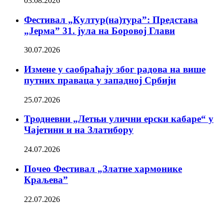
03.08.2026
Фестивал „Култур(на)тура”: Представа
„Јерма” 31. јула на Боровој Глави
30.07.2026
Измене у саобраћају због радова на више
путних праваца у западној Србији
25.07.2026
Тродневни „Летњи улични ерски кабаре“ у
Чајетини и на Златибору
24.07.2026
Почео Фестивал „Златне хармонике
Краљева”
22.07.2026