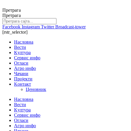
Скочите
на
Претрага
садржај
Претрага
Facebook
Instagram
Twitter
Broadcast-tower
[rstr_selector]
Насловна
Вести
Kултура
Сервис инфо
Огласи
Агро инфо
Чачани
Пројекти
Kонтакт
Ценовник
Насловна
Вести
Kултура
Сервис инфо
Огласи
Агро инфо
Чачани