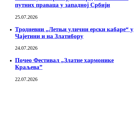
путних праваца у западној Србији
25.07.2026
Тродневни „Летњи улични ерски кабаре“ у
Чајетини и на Златибору
24.07.2026
Почео Фестивал „Златне хармонике
Краљева”
22.07.2026