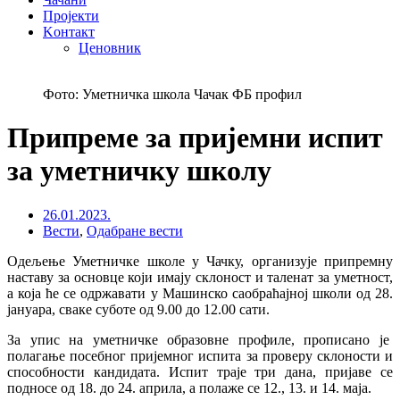
Пројекти
Kонтакт
Ценовник
Фото: Уметничка школа Чачак ФБ профил
Припреме за пријемни испит
за уметничку школу
26.01.2023.
Вести
,
Одабране вести
Одељење Уметничке школе у Чачку, организује припремну
наставу за основце који имају склоност и таленат за уметност,
а која ће се одржавати у Машинско саобраћајној школи од 28.
јануара, сваке суботе од 9.00 до 12.00 сати.
За упис на уметничке образовне профиле, прописано је
полагање посебног пријемног испита за проверу склоности и
способности кандидата. Испит траје три дана, пријаве се
подносе од 18. до 24. априла, а полаже се 12., 13. и 14. маја.