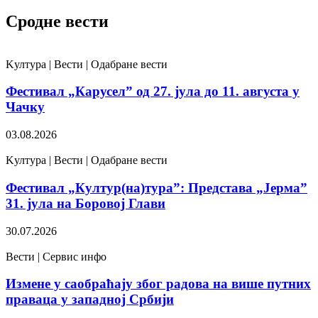
Сродне вести
Kултура | Вести | Одабране вести
Фестивал „Карусел” од 27. јула до 11. августа у
Чачку
03.08.2026
Kултура | Вести | Одабране вести
Фестивал „Култур(на)тура”: Представа „Јерма”
31. јула на Боровој Глави
30.07.2026
Вести | Сервис инфо
Измене у саобраћају због радова на више путних
праваца у западној Србији