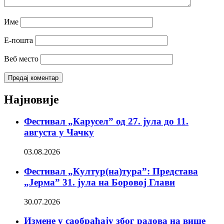
Име
Е-пошта
Веб место
Најновије
Фестивал „Карусел” од 27. јула до 11.
августа у Чачку
03.08.2026
Фестивал „Култур(на)тура”: Представа
„Јерма” 31. јула на Боровој Глави
30.07.2026
Измене у саобраћају због радова на више