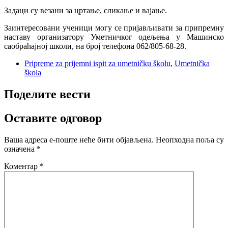
Задаци су везани за цртање, сликање и вајање.
Заинтересовани ученици могу се пријављивати за припремну
наставу организатору Уметничког одељења у Машинско
саобраћајној школи, на број телефона 062/805-68-28.
Pripreme za prijemni ispit za umetničku školu
,
Umetnička
škola
Поделите вести
Оставите одговор
Ваша адреса е-поште неће бити објављена.
Неопходна поља су
означена
*
Коментар
*