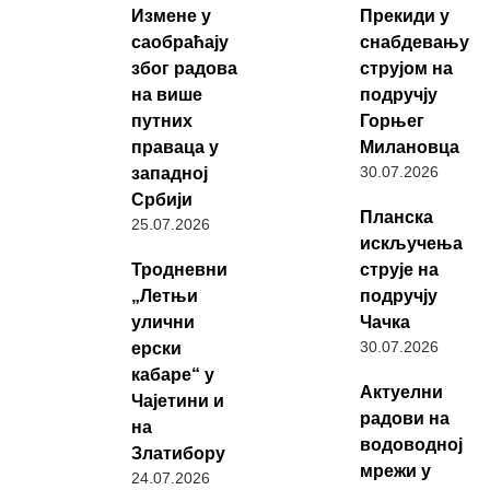
Измене у
Прекиди у
саобраћају
снабдевању
због радова
струјом на
на више
подручју
путних
Горњег
праваца у
Милановца
30.07.2026
западној
Србији
Планска
25.07.2026
искључења
Тродневни
струје на
„Летњи
подручју
улични
Чачка
30.07.2026
ерски
кабаре“ у
Актуелни
Чајетини и
радови на
на
водоводној
Златибору
мрежи у
24.07.2026