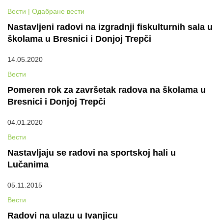
Вести | Одабране вести
Nastavljeni radovi na izgradnji fiskulturnih sala u
školama u Bresnici i Donjoj Trepči
14.05.2020
Вести
Pomeren rok za završetak radova na školama u
Bresnici i Donjoj Trepči
04.01.2020
Вести
Nastavljaju se radovi na sportskoj hali u
Lučanima
05.11.2015
Вести
Radovi na ulazu u Ivanjicu