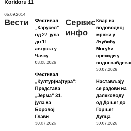
Koridoru 11
05.09.2014
Вести
Сервис
Фестивал
Квар на
„Карусел”
водоводној
инфо
од 27. јула
мрежи у
до 11.
Љубићу:
августа у
Могући
Чачку
прекиди у
03.08.2026
водоснабдев
30.07.2026
Фестивал
„Култур(на)тура”:
Настављају
Представа
се радови на
„Јерма” 31.
далеководу
јула на
од Доњег до
Боровој
Горњег
Глави
Дупца
30.07.2026
30.07.2026