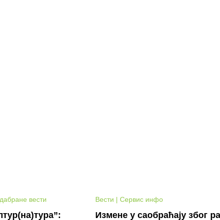
Одабране вести
Вести | Сервис инфо
тур(на)тура”:
Измене у саобраћају због р