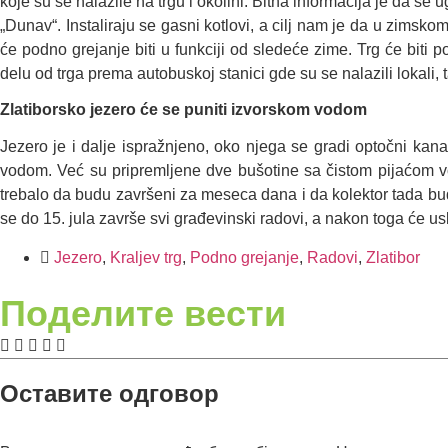
koje su se nalazile na trgu i okolini. Bitna informacija je da se 
„Dunav“. Instaliraju se gasni kotlovi, a cilj nam je da u zimsko
će podno grejanje biti u funkciji od sledeće zime. Trg će bit
delu od trga prema autobuskoj stanici gde su se nalazili lokali
Zlatiborsko jezero će se puniti izvorskom vodom
Jezero je i dalje ispražnjeno, oko njega se gradi optočni kana
vodom. Već su pripremljene dve bušotine sa čistom pijaćom vod
trebalo da budu završeni za meseca dana i da kolektor tada bude
se do 15. jula završe svi građevinski radovi, a nakon toga će us
Jezero
,
Kraljev trg
,
Podno grejanje
,
Radovi
,
Zlatibor
Поделите вести
Оставите одговор