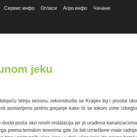
Сервис инфо
Огласи
Агро инфо
Чачани
punom jeku
stojeću letnju sezonu, rekonstruiše se Kraljev trg i prostor oko
iti postavljeno podno grejanje kako bi se tokom zime izbeglo
dosta posla oko novih instalacija jer je urađena kanalizaciona
d trga prema teniskim terenima gde će biti izmeštene male radnje