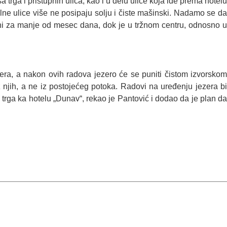
a trga i pristupnih ulica, kao i u delu ulice koja ide prema hotelu
kolne ulice više ne posipaju solju i čiste mašinski. Nadamo se da
šeni za manje od mesec dana, dok je u tržnom centru, odnosno u
ezera, a nakon ovih radova jezero će se puniti čistom izvorskom
 njih, a ne iz postojećeg potoka. Radovi na uređenju jezera bi
 trga ka hotelu „Dunav“, rekao je Pantović i dodao da je plan da