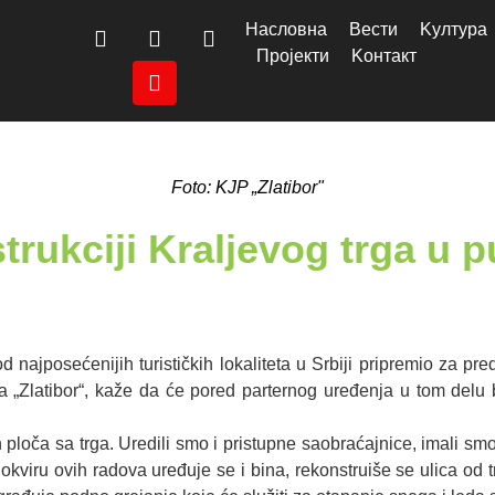
Насловна
Вести
Kултура
Пројекти
Kонтакт
Foto: KJP „Zlatibor"
trukciji Kraljevog trga u 
najposećenijih turističkih lokaliteta u Srbiji pripremio za pred
„Zlatibor“, kaže da će pored parternog uređenja u tom delu b
oča sa trga. Uredili smo i pristupne saobraćajnice, imali smo 
U okviru ovih radova uređuje se i bina, rekonstruiše se ulica o