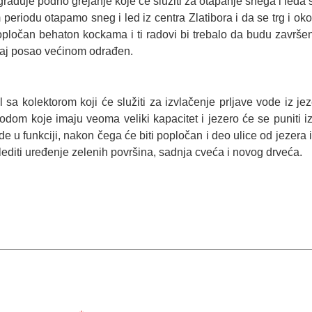
ugrađuje podno grejanje koje će služiti za otapanje snega i leda s
m periodu otapamo sneg i led iz centra Zlatibora i da se trg i o
i popločan behaton kockama i ti radovi bi trebalo da budu zavr
, taj posao većinom odrađen.
l sa kolektorom koji će služiti za izvlačenje prljave vode iz j
om koje imaju veoma veliki kapacitet i jezero će se puniti iz
 u funkciji, nakon čega će biti popločan i deo ulice od jezera i
lediti uređenje zelenih površina, sadnja cveća i novog drveća.