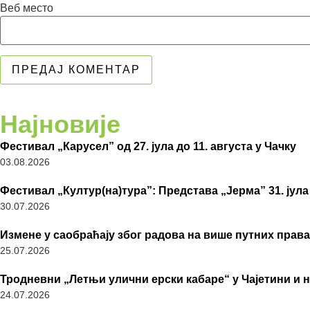
Веб место
Најновије
Фестивал „Карусел” од 27. јула до 11. августа у Чачку
03.08.2026
Фестивал „Култур(на)тура”: Представа „Јерма” 31. јула
30.07.2026
Измене у саобраћају због радова на више путних права
25.07.2026
Тродневни „Летњи улични ерски кабаре“ у Чајетини и 
24.07.2026