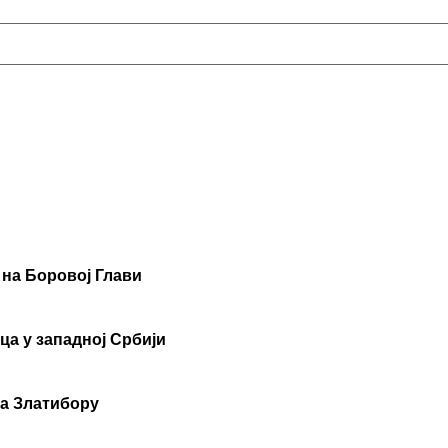
 на Боровој Глави
ца у западној Србији
на Златибору