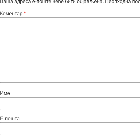
Ваша адреса е-поште неће бити објављена.
Неопходна по
Коментар
*
Име
Е-пошта