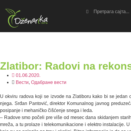
Zlatibor: Radovi na rekons
01.06.2020.
Вести
,
Одабране вести
U okviru radova koji se izvode na Zlatiboru kako bi se jedan od 
njega. Srđan Pantović, direktor Komunalnog javnog preduzeća 
posipanje i mehaničko čišćenje snega i leda.
– Radove smo počeli pre više od mesec dana skidanjem starih pl
mreža, a tu prolaze i telekomunikacione i elektro instalacije. 