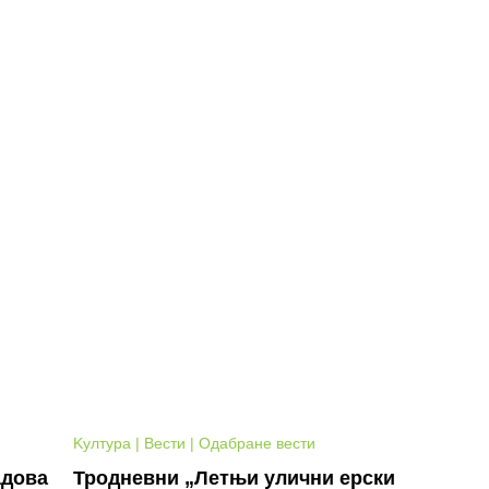
Kултура | Вести | Одабране вести
адова
Тродневни „Летњи улични ерски