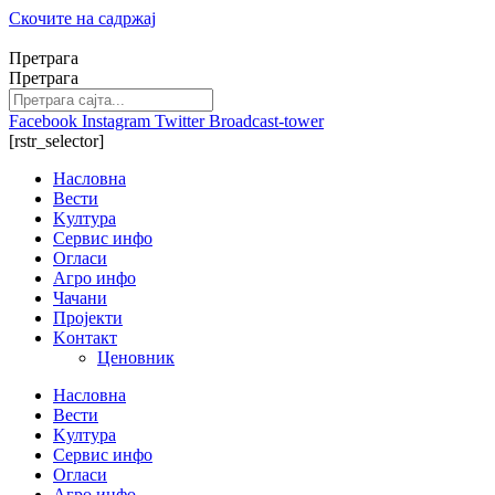
Скочите на садржај
Претрага
Претрага
Facebook
Instagram
Twitter
Broadcast-tower
[rstr_selector]
Насловна
Вести
Kултура
Сервис инфо
Огласи
Агро инфо
Чачани
Пројекти
Kонтакт
Ценовник
Насловна
Вести
Kултура
Сервис инфо
Огласи
Агро инфо