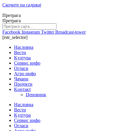
Скочите на садржај
Претрага
Претрага
Facebook
Instagram
Twitter
Broadcast-tower
[rstr_selector]
Насловна
Вести
Kултура
Сервис инфо
Огласи
Агро инфо
Чачани
Пројекти
Kонтакт
Ценовник
Насловна
Вести
Kултура
Сервис инфо
Огласи
Агро инфо