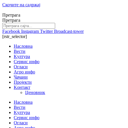
Скочите на садржај
Претрага
Претрага
Facebook
Instagram
Twitter
Broadcast-tower
[rstr_selector]
Насловна
Вести
Kултура
Сервис инфо
Огласи
Агро инфо
Чачани
Пројекти
Kонтакт
Ценовник
Насловна
Вести
Kултура
Сервис инфо
Огласи
Агро инфо