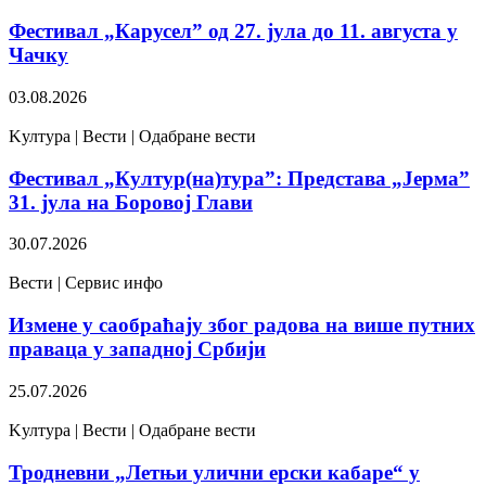
Фестивал „Карусел” од 27. јула до 11. августа у
Чачку
03.08.2026
Kултура | Вести | Одабране вести
Фестивал „Култур(на)тура”: Представа „Јерма”
31. јула на Боровој Глави
30.07.2026
Вести | Сервис инфо
Измене у саобраћају због радова на више путних
праваца у западној Србији
25.07.2026
Kултура | Вести | Одабране вести
Тродневни „Летњи улични ерски кабаре“ у