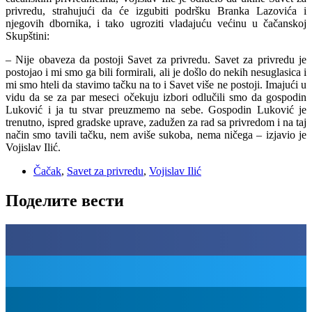
privredu, strahujući da će izgubiti podršku Branka Lazovića i
njegovih dbornika, i tako ugroziti vladajuću većinu u čačanskoj
Skupštini:
– Nije obaveza da postoji Savet za privredu. Savet za privredu je
postojao i mi smo ga bili formirali, ali je došlo do nekih nesuglasica i
mi smo hteli da stavimo tačku na to i Savet više ne postoji. Imajući u
vidu da se za par meseci očekuju izbori odlučili smo da gospodin
Luković i ja tu stvar preuzmemo na sebe. Gospodin Luković je
trenutno, ispred gradske uprave, zadužen za rad sa privredom i na taj
način smo tavili tačku, nem aviše sukoba, nema ničega – izjavio je
Vojislav Ilić.
Čačak
,
Savet za privredu
,
Vojislav Ilić
Поделите вести