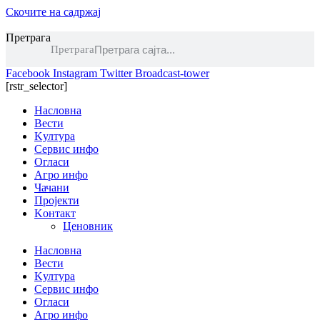
Скочите на садржај
Претрага
Претрага
Facebook
Instagram
Twitter
Broadcast-tower
[rstr_selector]
Насловна
Вести
Kултура
Сервис инфо
Огласи
Агро инфо
Чачани
Пројекти
Kонтакт
Ценовник
Насловна
Вести
Kултура
Сервис инфо
Огласи
Агро инфо