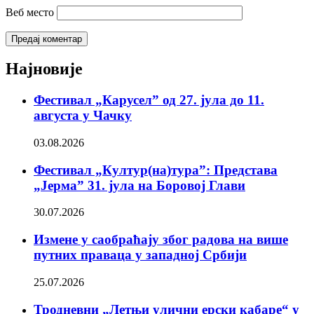
Веб место
Најновије
Фестивал „Карусел” од 27. јула до 11.
августа у Чачку
03.08.2026
Фестивал „Култур(на)тура”: Представа
„Јерма” 31. јула на Боровој Глави
30.07.2026
Измене у саобраћају због радова на више
путних праваца у западној Србији
25.07.2026
Тродневни „Летњи улични ерски кабаре“ у