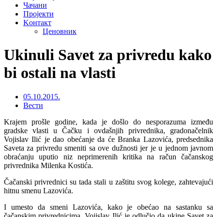
Чачани
Пројекти
Kонтакт
Ценовник
Ukinuli Savet za privredu kako
bi ostali na vlasti
05.10.2015.
Вести
Krajem prošle godine, kada je došlo do nesporazuma između
gradske vlasti u Čačku i ovdašnjih privrednika, gradonačelnik
Vojislav Ilić je dao obećanje da će Branka Lazovića, predsednika
Saveta za privredu smeniti sa ove dužnosti jer je u jednom javnom
obraćanju uputio niz neprimerenih kritika na račun čačanskog
privrednika Milenka Kostića.
Čačanski privrednici su tada stali u zaštitu svog kolege, zahtevajući
hitnu smenu Lazovića.
I umesto da smeni Lazovića, kako je obećao na sastanku sa
čačanskim privrednicima, Vojislav Ilić je odlučio da ukine Savet za