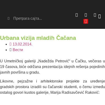
Сер
Аг
Urbana vizija mladih Čačana
13.02.2014.
Вести
U Umetničkoj galeriji „Nadežda Petrović“ u Čačku, večeras u
19 časova, biće održana prezentacija idejnih rešenja pojedinih
javnih površina u gradu.
Likovne, pejzažne i arhitektonske projekte za uređenje
gradskih prostora izradili su čačanski studenti, o čemu između
ostalog govori kustos galerije, Marija Radisavčević Raković: