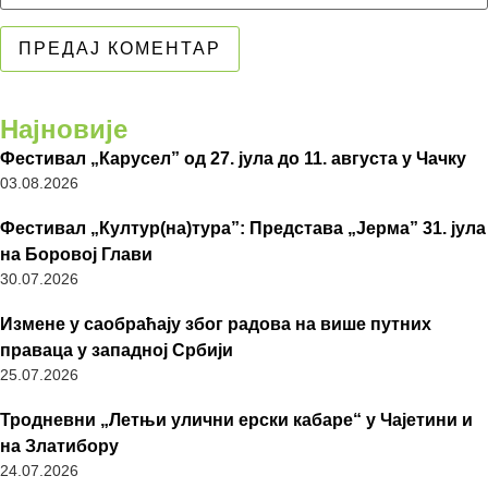
Најновије
Фестивал „Карусел” од 27. јула до 11. августа у Чачку
03.08.2026
Фестивал „Култур(на)тура”: Представа „Јерма” 31. јула
на Боровој Глави
30.07.2026
Измене у саобраћају због радова на више путних
праваца у западној Србији
25.07.2026
Тродневни „Летњи улични ерски кабаре“ у Чајетини и
на Златибору
24.07.2026