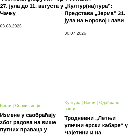
27. јула до 11. августа у
„Култур(на)тура”:
Чачку
Представа „Јерма” 31.
јула на Боровој Глави
03.08.2026
30.07.2026
Kултура | Вести | Одабране
Вести | Сервис инфо
вести
Измене у саобраћају
Тродневни „Летњи
због радова на више
улични ерски кабаре“ у
путних праваца у
Чајетини и на