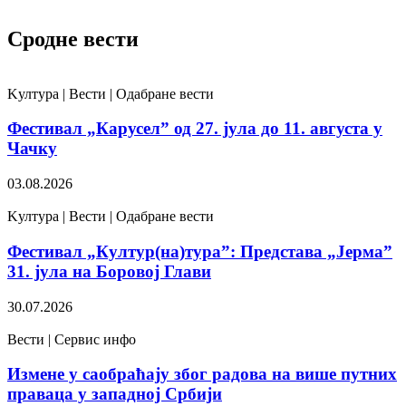
Сродне вести
Kултура | Вести | Одабране вести
Фестивал „Карусел” од 27. јула до 11. августа у
Чачку
03.08.2026
Kултура | Вести | Одабране вести
Фестивал „Култур(на)тура”: Представа „Јерма”
31. јула на Боровој Глави
30.07.2026
Вести | Сервис инфо
Измене у саобраћају због радова на више путних
праваца у западној Србији