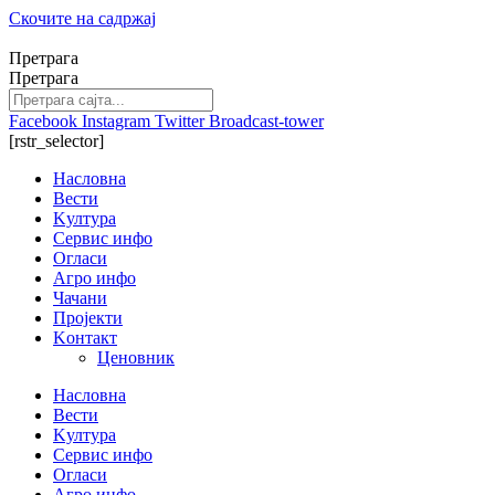
Скочите на садржај
Претрага
Претрага
Facebook
Instagram
Twitter
Broadcast-tower
[rstr_selector]
Насловна
Вести
Kултура
Сервис инфо
Огласи
Агро инфо
Чачани
Пројекти
Kонтакт
Ценовник
Насловна
Вести
Kултура
Сервис инфо
Огласи
Агро инфо