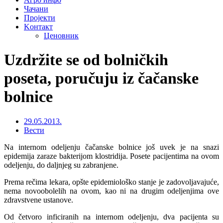
Чачани
Пројекти
Kонтакт
Ценовник
Uzdržite se od bolničkih
poseta, poručuju iz čačanske
bolnice
29.05.2013.
Вести
Na internom odeljenju čačanske bolnice još uvek je na snazi
epidemija zaraze bakterijom klostridija. Posete pacijentima na ovom
odeljenju, do daljnjeg su zabranjene.
Prema rečima lekara, opšte epidemiološko stanje je zadovoljavajuće,
nema novoobolelih na ovom, kao ni na drugim odeljenjima ove
zdravstvene ustanove.
Od četvoro inficiranih na internom odeljenju, dva pacijenta su