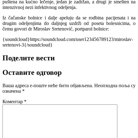
puštena na kućno lečenje, jedan je zadržan, a drugi je smešten na
intenzivnoj nezi infektivnog odeljenja.
Iz čačanske bolnice i dalje apeluju da se rodbina pacijenata i na
drugim odeljenjima do daljnjeg uzdrži od poseta bolesnicima, o
čemu govori dr Miroslav Sretenović, portparol bolnice:
{soundcloud}https://soundcloud.com/user123456789123/miroslav-
sretenovi-3{/soundcloud}
Поделите вести
Оставите одговор
Ваша адреса е-поште неће бити објављена.
Неопходна поља су
означена
*
Коментар
*