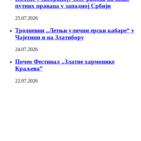
путних праваца у западној Србији
25.07.2026
Тродневни „Летњи улични ерски кабаре“ у
Чајетини и на Златибору
24.07.2026
Почео Фестивал „Златне хармонике
Краљева”
22.07.2026