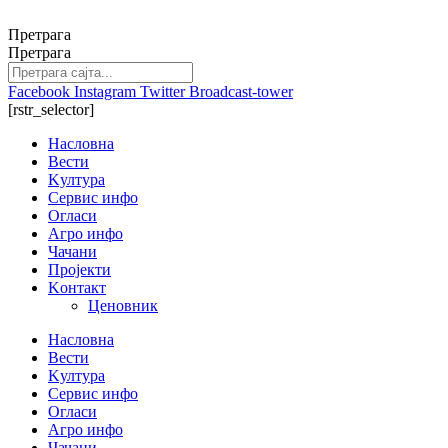
Скочите
на
Претрага
садржај
Претрага
Facebook
Instagram
Twitter
Broadcast-tower
[rstr_selector]
Насловна
Вести
Kултура
Сервис инфо
Огласи
Агро инфо
Чачани
Пројекти
Kонтакт
Ценовник
Насловна
Вести
Kултура
Сервис инфо
Огласи
Агро инфо
Чачани