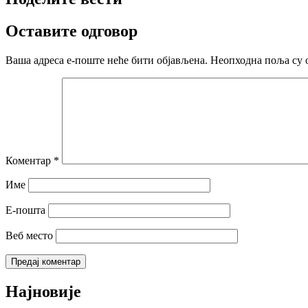
Оставите одговор
Ваша адреса е-поште неће бити објављена.
Неопходна поља су 
Коментар
*
Име
Е-пошта
Веб место
Најновије