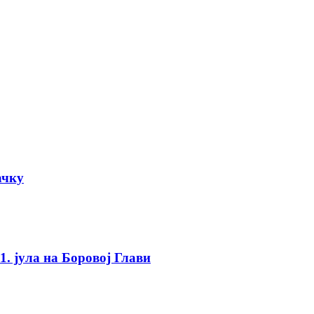
ачку
. јула на Боровој Глави