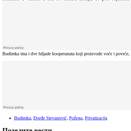
Budimka ima i dve hiljade kooperanata koji proizvode voće i povrće, 
Budimka
,
Đorđe Stevanović
,
Požega
,
Privatizacija
Поделите вести