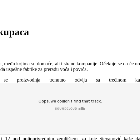
 kupaca
a, među kojima su domaće, ali i strane kompanije. Očekuje se da će nov
ada uspešne fabrike za preradu voća i povrća.
 se proizvodnja trenutno odvija sa trećinom ka
i 12 pod poljoprivrednim zemljištem, za koje Stevanović kaže da 