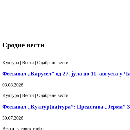
Сродне вести
Kултура | Вести | Одабране вести
Фестивал „Карусел” од 27. јула до 11. августа у Ч
03.08.2026
Kултура | Вести | Одабране вести
Фестивал „Култур(на)тура”: Представа „Јерма” 31
30.07.2026
Вести | Сервис инфо