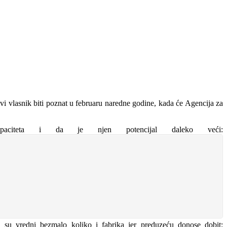
i vlasnik biti poznat u februaru naredne godine, kada će Agencija za
paciteta i da je njen potencijal daleko veći:
su vredni bezmalo koliko i fabrika jer preduzeću donose dobit: