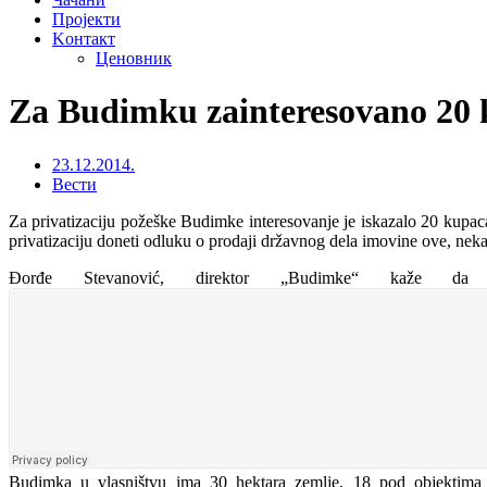
Пројекти
Kонтакт
Ценовник
Za Budimku zainteresovano 20
23.12.2014.
Вести
Za privatizaciju požeške Budimke interesovanje je iskazalo 20 kupac
privatizaciju doneti odluku o prodaji državnog dela imovine ove, nek
Đorđe Stevanović, direktor „Budimke“ kaže da
Budimka u vlasništvu ima 30 hektara zemlje, 18 pod objektima 