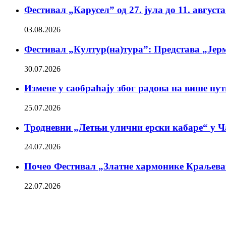
Фестивал „Карусел” од 27. јула до 11. август
03.08.2026
Фестивал „Култур(на)тура”: Представа „Јерм
30.07.2026
Измене у саобраћају због радова на више пу
25.07.2026
Тродневни „Летњи улични ерски кабаре“ у Ч
24.07.2026
Почео Фестивал „Златне хармонике Краљева
22.07.2026