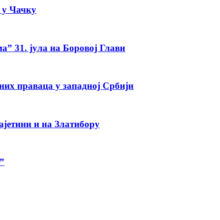
а у Чачку
а” 31. јула на Боровој Глави
тних праваца у западној Србији
ајетини и на Златибору
”