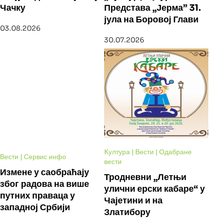
Чачку
Представа „Јерма” 31.
јула на Боровој Глави
03.08.2026
30.07.2026
Kултура | Вести | Одабране
Вести | Сервис инфо
вести
Измене у саобраћају
Тродневни „Летњи
због радова на више
улични ерски кабаре“ у
путних праваца у
Чајетини и на
западној Србији
Златибору