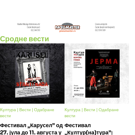
Сродне вести
Kултура | Вести | Одабране
Kултура | Вести | Одабране
вести
вести
Фестивал „Карусел” од
Фестивал
27. јула до 11. августа у
„Култур(на)тура”: