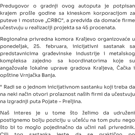
Predugovor o gradnji ovog autoputa je potpisan
krajem prošle godine sa kineskom korporacijom za
puteve i mostove „CRBC“, a predviđa da domaće firme
učestvuju u realizaciji projekta sa 45 procenata.
Regionalna privredna komora Kraljevo organizovaće u
ponedeljak, 25. februara, inicijativni sastanak sa
predstavnicima građevinske industrije i metalskog
kompleksa zajedno sa koordinatorima koje su
angažovale lokalne uprave gradova Kraljeva, Čačka i
opštine Vrnjačka Banja.
“ Radi se o jednom inicijativnom sastanku koji treba da
na neki način otvori prolaznost naših firmi da učestvuju
na izgradnji puta Pojate – Preljina.
Naš interes je u tome što želimo da udruženi
postignemo bolju poziciju u učešću na tom putu nego
što bi to moglo pojedinačno da učini naš privrednik.
Cilj tog sastanka jeste da se praktično po