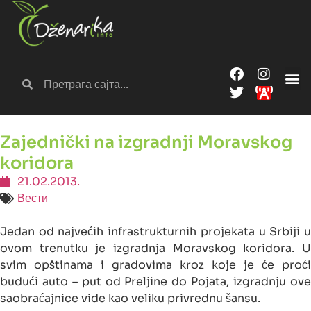
Zajednički na izgradnji Moravskog
koridora
21.02.2013.
Вести
Jedan od najvećih infrastrukturnih projekata u Srbiji u
ovom trenutku je izgradnja Moravskog koridora. U
svim opštinama i gradovima kroz koje je će proći
budući auto – put od Preljine do Pojata, izgradnju ove
saobraćajnice vide kao veliku privrednu šansu.