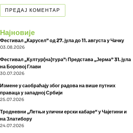
Најновије
Фестивал „Карусел” од 27. јула до 11. августа у Чачку
03.08.2026
Фестивал „Култур(на)тура”: Представа „Јерма” 31. јула
на Боровој Глави
30.07.2026
Измене у саобраћају због радова на више путних
праваца у западној Србији
25.07.2026
Тродневни „Летњи улични ерски кабаре“ у Чајетини и
на Златибору
24.07.2026